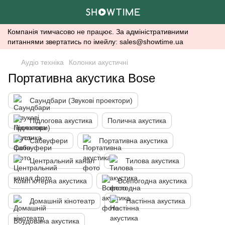
Компанія тимчасово не працює. За адміністративними
питаннями звертатись по імейлу: sales@showtime.ua
Аудіо техніка
Колонки акустичні
Портативна акустика Bose
Саундбари (Звукові проектори)
Підлогова акустика
Полична акустика
Сабвуфери
Портативна акустика
Центральний канал
Тилова акустика
Комп'ютерна акустика
Всепогодна акустика
Домашній кінотеатр
Настінна акустика
Вбудована акустика