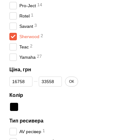
14
Pro-Ject
1
Rotel
3
Savant
2
Sherwood
2
Teac
27
Yamaha
Ціна, грн
Від Ціна, грн
До Ціна, грн
ОК
Колір
Тип ресивера
1
AV ресівер