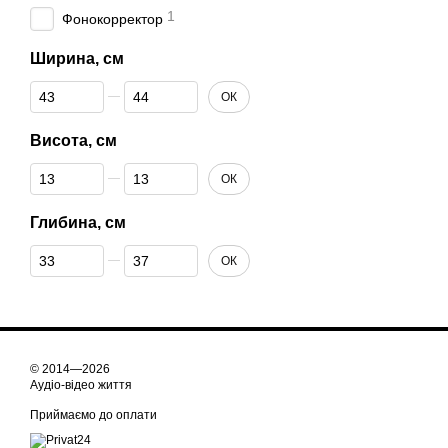
1
Фонокорректор
Ширина, см
Від Ширина, см
До Ширина, см
ОК
Висота, см
Від Висота, см
До Висота, см
ОК
Глибина, см
Від Глибина, см
До Глибина, см
ОК
© 2014—2026
Аудіо-відео життя
Приймаємо до оплати