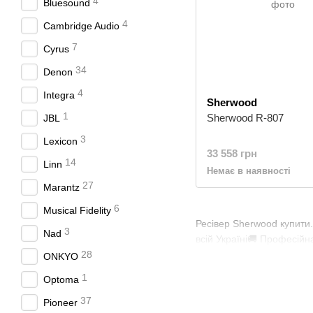
4
Bluesound
4
Cambridge Audio
7
Cyrus
34
Denon
4
Integra
Sherwood
1
Sherwood R-807
JBL
3
Lexicon
33 558 грн
14
Linn
Немає в наявності
27
Marantz
6
Musical Fidelity
Ресівер Sherwood купити.
3
Nad
всій Україні🚚 Професійна
28
ONKYO
1
Optoma
37
Pioneer