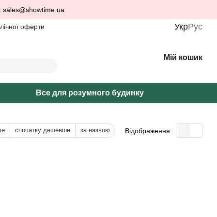
: sales@showtime.ua
Укр
Рус
блічної оферти
Мій кошик
Все для розумного будинку
че
спочатку дешевше
за назвою
Відображення: