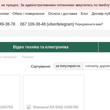
 не працює. За адміністративними питаннями звертатись по імейлу
ехніки
Обмін і повернення
Оплата і доставка
Блог
Договір пу
49-38-78
067 109-38-48 (viber/telegram)
Передзвонити вам?
Відео техніка та електроніка
о електроніка
Ресівери
за популярністю
спочатку дорож
Сортування: