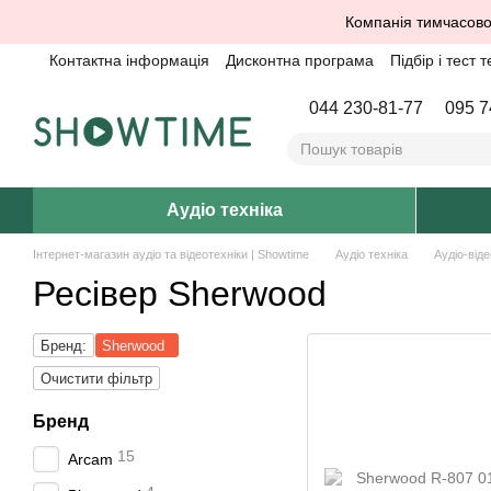
Перейти до основного контенту
Компанія тимчасово
Контактна інформація
Дисконтна програма
Підбір і тест т
044 230-81-77
095 7
Аудіо техніка
Інтернет-магазин аудіо та відеотехніки | Showtime
Аудіо техніка
Аудіо-віде
Ресівер Sherwood
Бренд:
Sherwood
Очистити фільтр
Бренд
15
Arcam