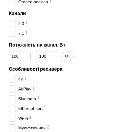
1
Стерео ресівер
Канали
1
2.0
1
7.1
Потужність на канал, Вт
Від Потужність на канал, Вт
До Потужність на канал, Вт
ОК
Особливості ресивера
1
4K
1
AirPlay
1
Bluetooth
1
Ethernet port
1
Wi-Fi
2
Мультизонний