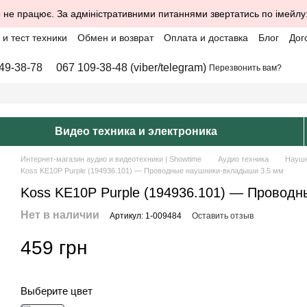
 не працює. За адміністративними питаннями звертатись по імейлу
и тест техники
Обмен и возврат
Оплата и доставка
Блог
Дог
49-38-78
067 109-38-48 (viber/telegram)
Перезвонить вам?
Видео техника и электроника
Интернет-магазин аудио и видеотехники | Showtime
Аудио техника
Науш
Koss KE10P Purple (194936.101) — Проводные наушники-вкладыши 3.5 мм
Koss KE10P Purple (194936.101) — Провод
Нет в наличии
Артикул: 1-009484
Оставить отзыв
459 грн
Выберите цвет