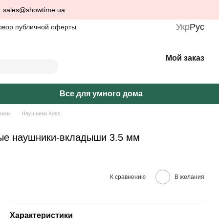
: sales@showtime.ua
Укр
Рус
овор публичной оферты
Мой заказ
Все для умного дома
ники
Наушники Koss
ные наушники-вкладыши 3.5 мм
К сравнению
В желания
Характеристики