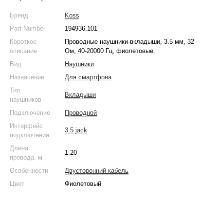
Бренд
Koss
Part-Number
194936.101
Короткое
Проводные наушники-вкладыши, 3.5 мм, 32
описание
Ом, 40-20000 Гц, фиолетовые.
Вид
Наушники
Назначение
Для смартфона
Тип
Вкладыши
наушников
Подключение
Проводной
Интерфейс
3.5 jack
подключения
Длина
1.20
провода, м
Особенности
Двусторонний кабель
Цвет
Фиолетовый