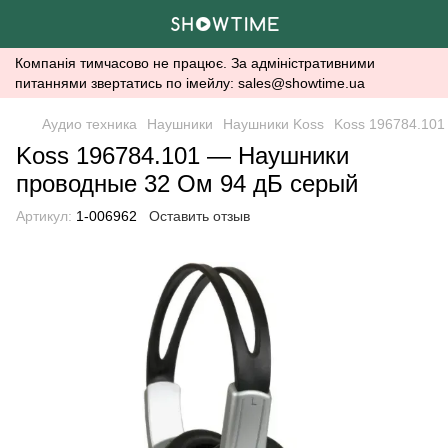
Компанія тимчасово не працює. За адміністративними
питаннями звертатись по імейлу: sales@showtime.ua
Аудио техника
Наушники
Наушники Koss
Koss 196784.101
Koss 196784.101 — Наушники
проводные 32 Ом 94 дБ серый
Артикул:
1-006962
Оставить отзыв