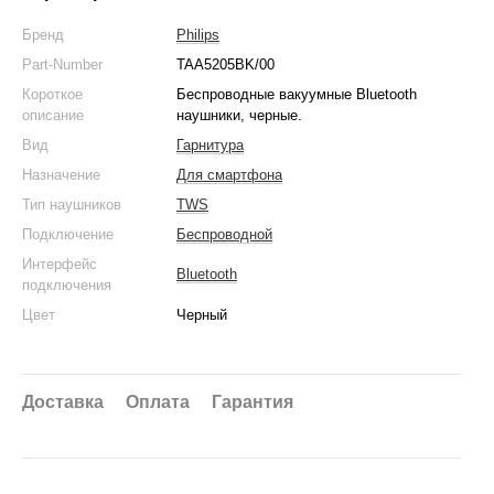
Бренд
Philips
Part-Number
TAA5205BK/00
Короткое
Беспроводные вакуумные Bluetooth
описание
наушники, черные.
Вид
Гарнитура
Назначение
Для смартфона
Тип наушников
TWS
Подключение
Беспроводной
Интерфейс
Bluetooth
подключения
Цвет
Черный
Доставка
Оплата
Гарантия