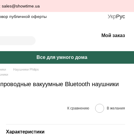
: sales@showtime.ua
Укр
Рус
овор публичной оферты
Мой заказ
Все для умного дома
ники
Наушники Philips
шники
спроводные вакуумные Bluetooth наушники
К сравнению
В желания
Характеристики