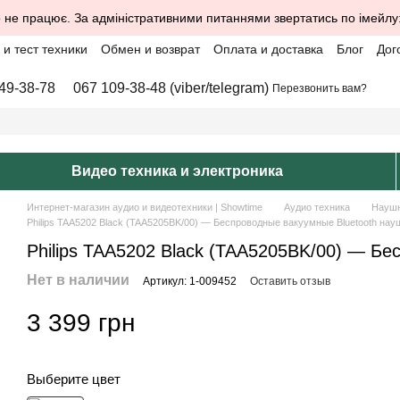
 не працює. За адміністративними питаннями звертатись по імейлу
и тест техники
Обмен и возврат
Оплата и доставка
Блог
Дог
49-38-78
067 109-38-48 (viber/telegram)
Перезвонить вам?
Видео техника и электроника
Интернет-магазин аудио и видеотехники | Showtime
Аудио техника
Науш
Philips TAA5202 Black (TAA5205BK/00) — Беспроводные вакуумные Bluetooth нау
Philips TAA5202 Black (TAA5205BK/00) — Бе
Нет в наличии
Артикул: 1-009452
Оставить отзыв
3 399 грн
Выберите цвет