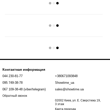
Контактная информация
044 230-81-77
+380671093848
095 749-38-78
Showtime_ua
067 109-38-48 (viber/telegram)
sales@showtime.ua
Обратный звонок
02002 Киев, ул. Е. Сверстюка 19,
3 этаж
Карта проезда