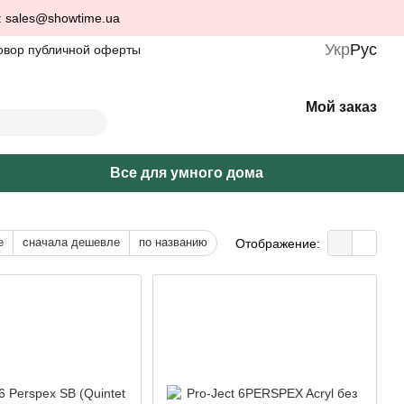
: sales@showtime.ua
Укр
Рус
овор публичной оферты
Мой заказ
Все для умного дома
е
сначала дешевле
по названию
Отображение: