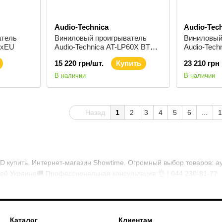
Audio-Technica
Audio-Tec
атель
Виниловый проигрыватель
Виниловый
5xEU
Audio-Technica AT-LP60X BT
Audio-Tec
Black
15 220 грн/шт.
Купить
23 210 грн
В наличии
В наличии
Назад
1
2
3
4
5
6
...
1
D купить. Интернет-магазин Showtime. Огромный выбор товаров: а
всей Украине🚚 Профессиональная консультация:👌 | 044 230-81-77
Каталог
Клиентам