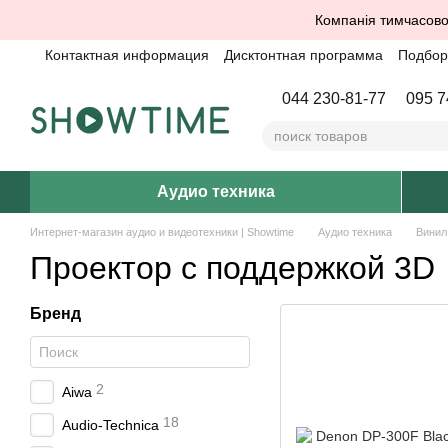
Перейти к основному контенту
Компанія тимчасово
Контактная информация
Дисктонтная программа
Подбор 
044 230-81-77
095 7
Аудио техника
Интернет-магазин аудио и видеотехники | Showtime
Аудио техника
Винил
Проектор с поддержкой 3D
Бренд
2
Aiwa
18
Audio-Technica