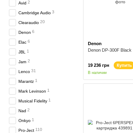
2
Avid
3
Cambridge Audio
20
Clearaudio
6
Denon
6
Elac
Denon
Denon DP-300F Black
1
JBL
2
Jam
19 236 грн
Купить
31
Lenco
В наличии
1
Marantz
1
Mark Levinson
1
Musical Fidelity
2
Nad
1
Onkyo
110
Pro-Ject