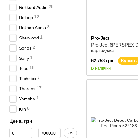
28
Rekkord Audio
12
Reloop
3
Roksan Audio
1
Sherwood
Pro-Ject
Pro-Ject 6PERSPEX 
2
Sonos
картриджа
1
Sony
62 758 грн
Купить
18
Teac
В наличии
7
Technics
17
Thorens
1
Yamaha
8
iOn
Цена, грн
От Цена, грн
До Цена, грн
OK