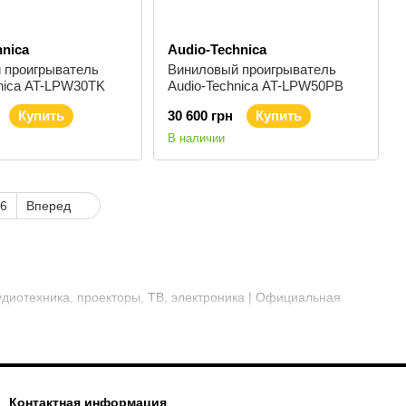
hnica
Audio-Technica
 проигрыватель
Виниловый проигрыватель
hnica AT-LPW30TK
Audio-Technica AT-LPW50PB
Купить
30 600 грн
Купить
В наличии
6
Вперед
удиотехника, проекторы, ТВ, электроника | Официальная
Контактная информация