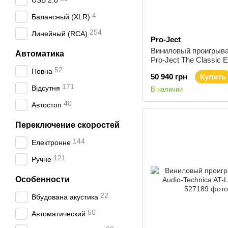
USB 2.0
4
Балансный (XLR)
254
Линейный (RCA)
Pro-Ject
Виниловый проигрыв
Автоматика
Pro-Ject The Classic 
Quintet-Red Walnut
52
Повна
50 940 грн
Купить
171
Відсутня
В наличии
40
Автостоп
Переключение скоростей
144
Електронне
121
Ручне
Особенности
22
Вбудована акустика
50
Автоматический