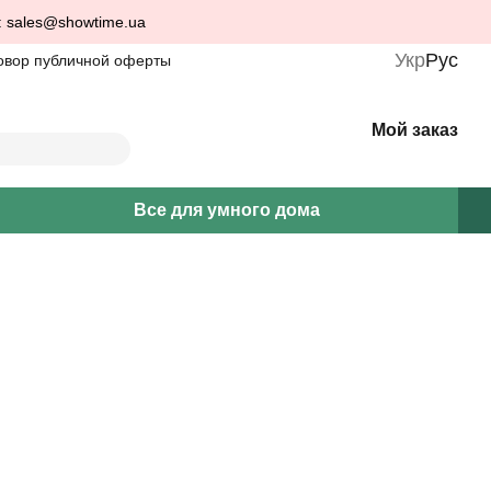
: sales@showtime.ua
Укр
Рус
овор публичной оферты
Мой заказ
Все для умного дома