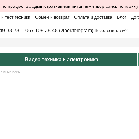
 не працює. За адміністративними питаннями звертатись по імейлу
и тест техники
Обмен и возврат
Оплата и доставка
Блог
Дог
49-38-78
067 109-38-48 (viber/telegram)
Перезвонить вам?
Видео техника и электроника
Умные весы