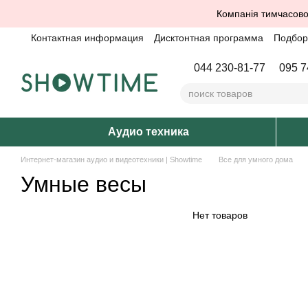
Перейти к основному контенту
Компанія тимчасово
Контактная информация
Дисктонтная программа
Подбор 
044 230-81-77
095 7
Аудио техника
Интернет-магазин аудио и видеотехники | Showtime
Все для умного дома
Умные весы
Нет товаров