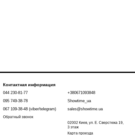
Контактная информация
044 230-81-77
+380671093848
095 749-38-78
Showtime_ua
067 109-38-48 (viber/telegram)
sales@showtime.ua
Обратный звонок
02002 Киев, ул. Е. Сверстюка 19,
3 этаж
Карта проезда