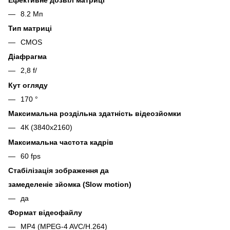
8.2 Мп
Тип матриці
CMOS
Діафрагма
2,8 f/
Кут огляду
170 °
Максимальна роздільна здатність відеозйомки
4К (3840x2160)
Максимальна частота кадрів
60 fps
Стабілізація зображення да
замеделеніе зйомка (Slow motion)
да
Формат відеофайлу
MP4 (MPEG-4 AVC/H.264)