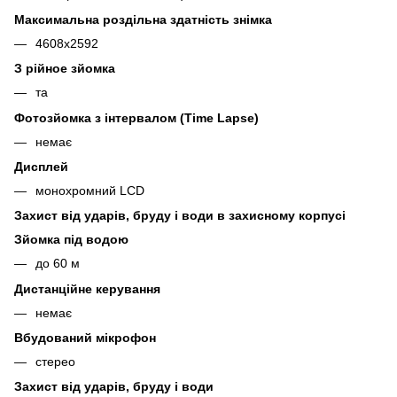
Максимальна роздільна здатність знімка
4608x2592
З рійное зйомка
та
Фотозйомка з інтервалом (Time Lapse)
немає
Дисплей
монохромний LCD
Захист від ударів, бруду і води в захисному корпусі
Зйомка під водою
до 60 м
Дистанційне керування
немає
Вбудований мікрофон
стерео
Захист від ударів, бруду і води