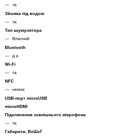
та
Зйомка під водою
та
Тип акумулятора
Власний
Bluetooth
д а
Wi-Fi
та
NFC
немає
USB-порт microUSB
microHDMI
Підключення зовнішнього мікрофона
та
Габарити, ВхШхГ