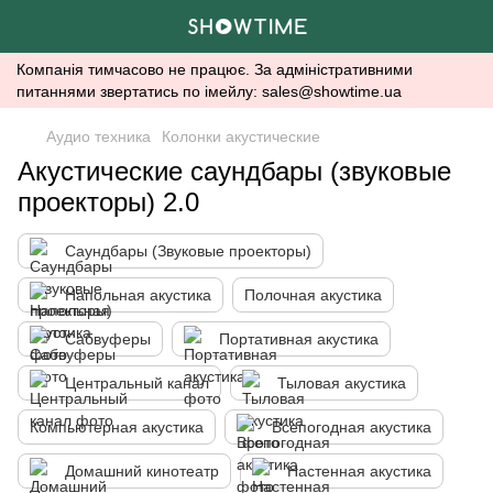
Компанія тимчасово не працює. За адміністративними
питаннями звертатись по імейлу: sales@showtime.ua
Аудио техника
Колонки акустические
Акустические саундбары (звуковые
проекторы) 2.0
Саундбары (Звуковые проекторы)
Напольная акустика
Полочная акустика
Сабвуферы
Портативная акустика
Центральный канал
Тыловая акустика
Компьютерная акустика
Всепогодная акустика
Домашний кинотеатр
Настенная акустика