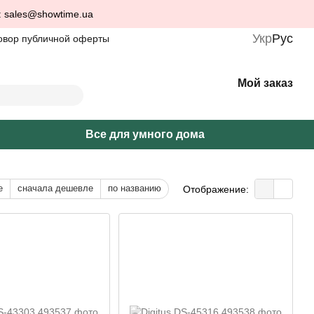
: sales@showtime.ua
Укр
Рус
овор публичной оферты
Мой заказ
Все для умного дома
е
сначала дешевле
по названию
Отображение: