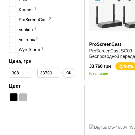
1
Kramer
2
ProScreenCast
1
Vention
2
Voltronic
ProScreenCast
1
WyreStorm
ProScreenCast SC03
Беспроводной переда
Цена, грн
HDMI-удлинитель Ful
33 760 грн
Купить
1080P 60 Гц 200 м
От Цена, грн
До Цена, грн
OK
В наличии
Цвет