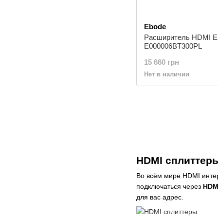
Ebode
Расширитель HDMI E
E000006BT300PL
15 660 грн
Нет в наличии
HDMI сплиттеры
Во всём мире HDMI интер
подключаться через
HDM
для вас адрес.