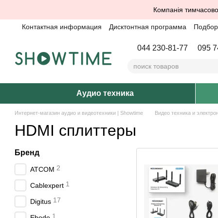
Перейти к основному контенту
Компанія тимчасово
Контактная информация
Дисктонтная программа
Подбор 
044 230-81-77
095 7
Аудио техника
Интернет-магазин аудио и видеотехники | Showtime
Видео техника и электро
HDMI сплиттеры
Бренд
2
ATCOM
1
Cablexpert
17
Digitus
1
Ebode