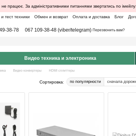
 не працює. За адміністративними питаннями звертатись по імейлу
и тест техники
Обмен и возврат
Оплата и доставка
Блог
Дог
49-38-78
067 109-38-48 (viber/telegram)
Перезвонить вам?
Видео техника и электроника
ника
Видео конвертеры
HDMI сплиттеры
по популярности
сначала дорож
Сортировка: