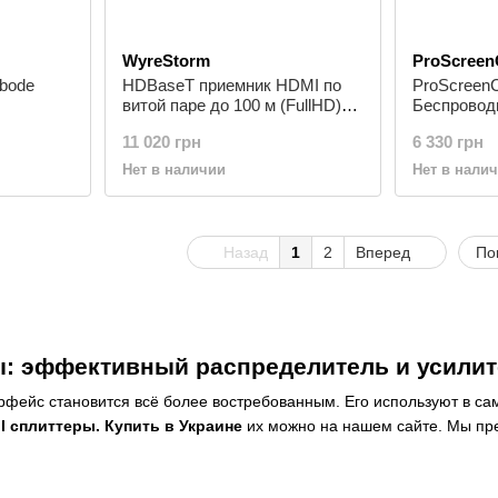
WyreStorm
ProScreen
bode
HDBaseT приемник HDMI по
ProScreen
витой паре до 100 м (FullHD)
Беспровод
до 70 м (4K) WyreStorm RX-70-
4k 60Hz, 
11 020 грн
6 330 грн
4K
Нет в наличии
Нет в нали
Назад
1
2
Вперед
По
: эффективный распределитель и усилит
фейс становится всё более востребованным. Его используют в са
I сплиттеры. Купить в Украине
их можно на нашем сайте. Мы пре