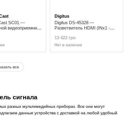
Cast
Digitus
Cast SC01 —
Digitus DS-45328 —
ной видеоприемник,
Разветвитель HDMI (INx1 -
HDR
OUTx16) 4K
13 422 грн
чии
Нет в наличии
казать все
ель сигнала
мых разных мультимедийных приборах. Все они могут
длагаем данные устройства с доставкой на любой удобный