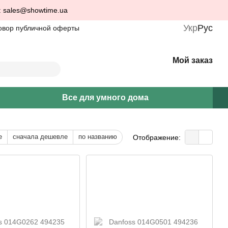
: sales@showtime.ua
Укр
Рус
овор публичной оферты
Мой заказ
Все для умного дома
е
сначала дешевле
по названию
Отображение: