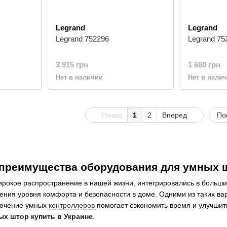
Legrand
Legrand
Legrand 752296
Legrand 75
3 915 грн
1 680 грн
Нет в наличии
Нет в нали
Назад
1
2
Вперед
По
 преимущества оборудования для умных 
рокое распространение в нашей жизни, интегрировались в больши
ения уровня комфорта и безопасности в доме. Одними из таких в
лючение умных
контроллеров
помогает сэкономить время и улучшит
х штор купить в Украине
.