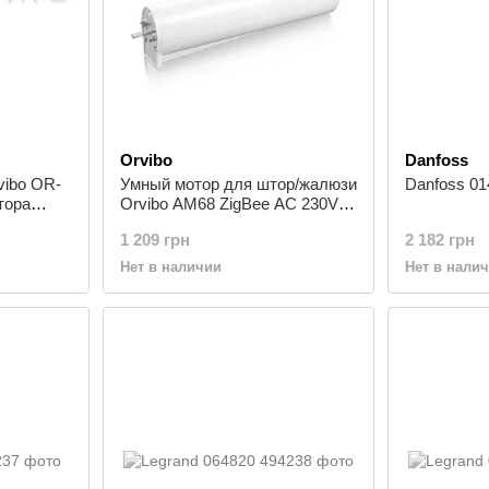
Orvibo
Danfoss
vibo OR-
Умный мотор для штор/жалюзи
Danfoss 0
тора
Orvibo AM68 ZigBee AC 230V
80W, 16 см/сек, белый
1 209 грн
2 182 грн
Нет в наличии
Нет в нали