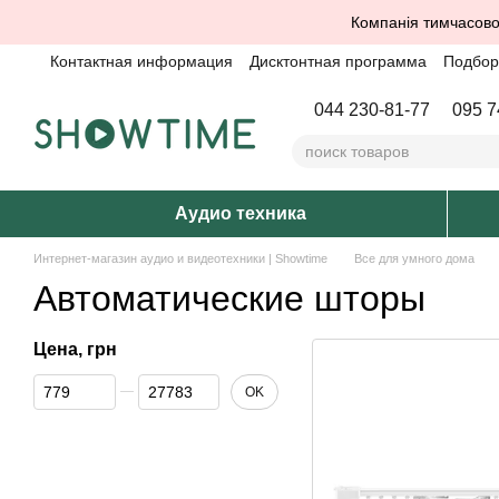
Перейти к основному контенту
Компанія тимчасово
Контактная информация
Дисктонтная программа
Подбор 
044 230-81-77
095 7
Аудио техника
Интернет-магазин аудио и видеотехники | Showtime
Все для умного дома
Автоматические шторы
Цена, грн
От Цена, грн
До Цена, грн
OK