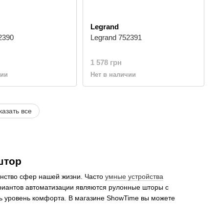
Legrand
2390
Legrand 752391
1 578 грн
чии
Нет в наличии
казать все
штор
нство сфер нашей жизни. Часто
умные устройства
ариантов автоматизации являются рулонные шторы с
ь уровень комфорта. В магазине ShowTime вы можете