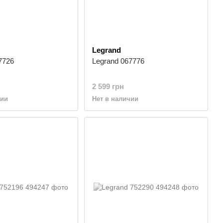
Legrand
7726
Legrand 067776
2 599 грн
чии
Нет в наличии