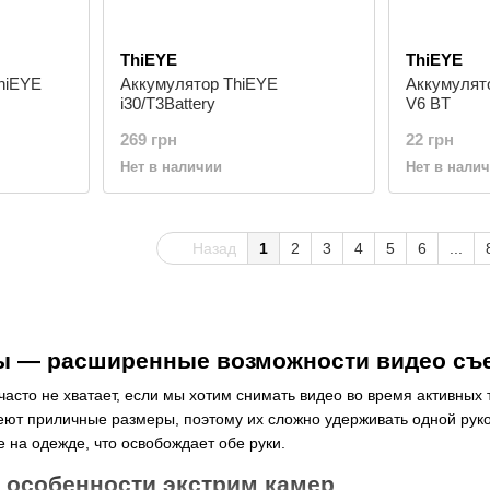
ThiEYE
ThiEYE
hiEYE
Аккумулятор ThiEYE
Аккумулято
i30/T3Battery
V6 BT
269 грн
22 грн
Нет в наличии
Нет в нали
Назад
1
2
3
4
5
6
...
ы — расширенные возможности видео съ
часто не хватает, если мы хотим снимать видео во время активных 
ют приличные размеры, поэтому их сложно удерживать одной рук
е на одежде, что освобождает обе руки.
 особенности экстрим камер