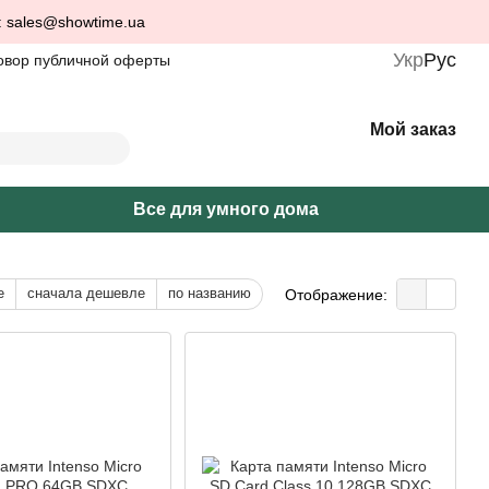
: sales@showtime.ua
Укр
Рус
овор публичной оферты
Мой заказ
Все для умного дома
е
сначала дешевле
по названию
Отображение: