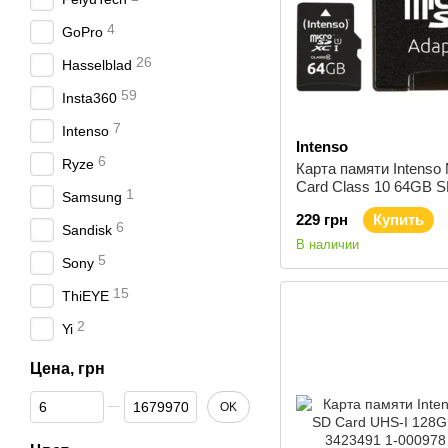
4
GoPro
26
Hasselblad
59
Insta360
7
Intenso
Intenso
6
Ryze
Карта памяти Intenso
Card Class 10 64GB 
1
Samsung
3413490
229 грн
Купить
6
Sandisk
В наличии
5
Sony
15
ThiEYE
2
Yi
Цена, грн
От Цена, грн
До Цена, грн
OK