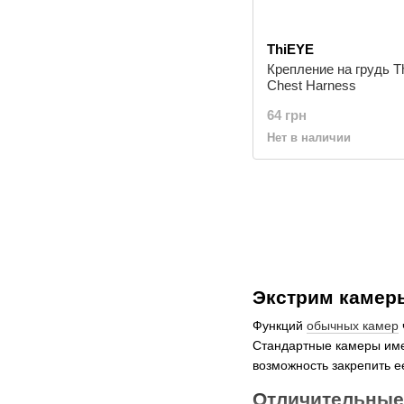
ThiEYE
Крепление на грудь T
Chest Harness
64 грн
Нет в наличии
Экстрим камер
Функций
обычных камер
Стандартные камеры име
возможность закрепить е
Отличительные