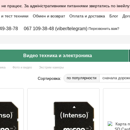
 не працює. За адміністративними питаннями звертатись по імейлу
и тест техники
Обмен и возврат
Оплата и доставка
Блог
Дог
49-38-78
067 109-38-48 (viber/telegram)
Перезвонить вам?
Видео техника и электроника
ника
Фото и видео
Экстрим камеры
по популярности
сначала дорож
Сортировка: