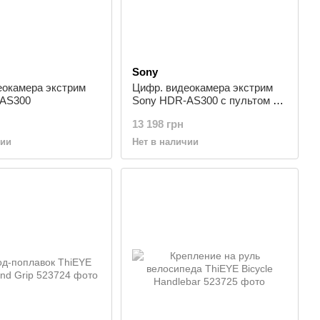
Sony
еокамера экстрим
Цифр. видеокамера экстрим
-AS300
Sony HDR-AS300 c пультом д/
у RM-LVR3
13 198 грн
чии
Нет в наличии