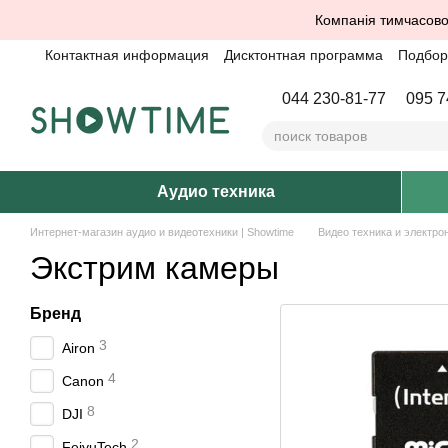
Перейти к основному контенту
Компанія тимчасово
Контактная информация
Дисктонтная программа
Подбор 
044 230-81-77
095 7
Аудио техника
Интернет-магазин аудио и видеотехники | Showtime
Видео техника и электро
Экстрим камеры
Бренд
3
Airon
4
Canon
8
DJI
2
FeiyuTech