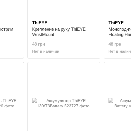
ThiEYE
ThiEYE
кстрим
Крепление на руку ThiEYE
Монопод-п
WristMount
Floating Ha
48 грн
48 грн
Нет в наличии
Нет в нали