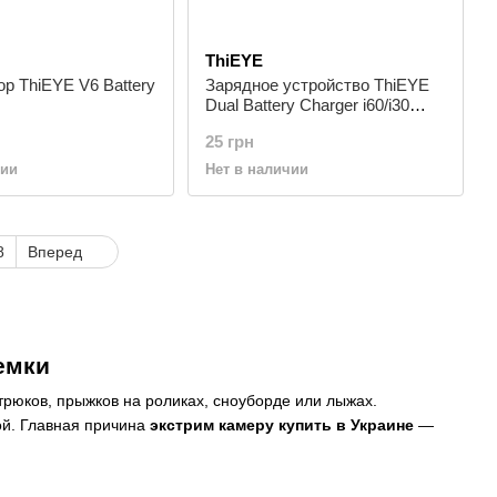
ThiEYE
р ThiEYE V6 Battery
Зарядное устройство ThiEYE
Dual Battery Charger i60/i30
I30/I60-BC
25 грн
чии
Нет в наличии
8
Вперед
емки
трюков, прыжков на роликах, сноуборде или лыжах.
ой. Главная причина
экстрим камеру купить в Украине
—