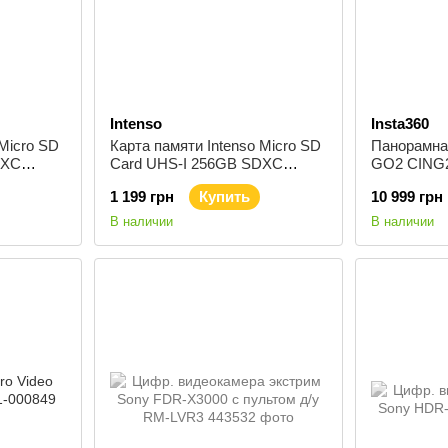
Intenso
Insta360
 Micro SD
Карта памяти Intenso Micro SD
Панорамная
DXC
Card UHS-I 256GB SDXC
GO2 CING
3423492
1 199 грн
Купить
10 999 грн
В наличии
В наличии