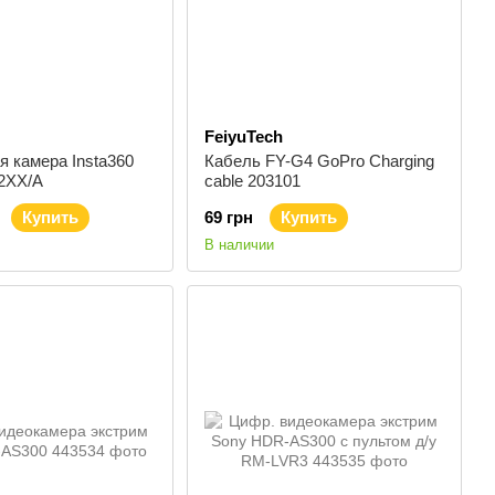
FeiyuTech
 камера Insta360
Кабель FY-G4 GoPro Charging
2XX/A
cable 203101
Купить
69 грн
Купить
В наличии