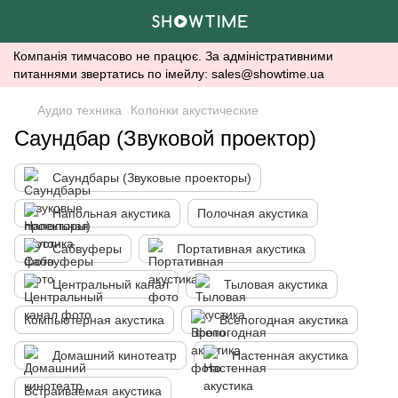
Компанія тимчасово не працює. За адміністративними
питаннями звертатись по імейлу: sales@showtime.ua
Аудио техника
Колонки акустические
Саундбар (Звуковой проектор)
Саундбары (Звуковые проекторы)
Напольная акустика
Полочная акустика
Сабвуферы
Портативная акустика
Центральный канал
Тыловая акустика
Компьютерная акустика
Всепогодная акустика
Домашний кинотеатр
Настенная акустика
Встраиваемая акустика