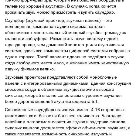
тонкого форм-фактора, который не позволяет оборудовать
телевизор хорошей акустикой. В случаях, когда хочется
прокачать звук, можно присмотреть и купить саундбар.
Саундбар (звуковой проектор, звуковая панель) – это
полноценная компактная аудио система, которая
обеспечивает многоканальный мощный звук без громоздких
колонок и сабвуфера. Разместить такую систему в доме
гораздо проще, чем домашний кинотеатр или акустическая
система, здесь все компоненты цифровой системы собраны в
одном корпусе. Такой вариант идеально подойдет в случае,
когда свободного места мало, а желание иметь качественную
озвучку фильмов велико.
Звуковые проекторы представляют собой моноблочные
панели с интегрированными динамиками. Данная конструкция
способна создать объемный звук достаточно высокого
качества, который вполне сопоставим с уровнем звучания
более дорогих моделей акустики формата 5.1.
Современные саундбары зачастую имеют 4-16 встроенных
динамиков, хотя бывает и большее количество. Благодаря
новейшим алгоритмам сложения звуков и задержки сигнала
тыловых каналов достигается эффект объемности звучания, а
также появляется возможность синхронно излучать и