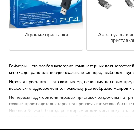
Игровые приставки
Аксессуары к и
приставка
Геймеры – это особая категория компьютерных пользователей.
свое чадо, рано или поздно оказываются перед выбором - куп
Игровая приставка — это компьютер, основным целевым предна
нескольким одновременно, поскольку разнообразие жанров и с
Не первый год любители игровых приставок разделены на три о
каждый производитель старается привлечь как можно больше по
Nintendo Network, благодаря которым игроки могут покупать по
могут соперничать с игроками на PlayStation 4, даже если по
платной, например игры по сети. Некоторые создатели игр вы
это так называемые эксклюзивные игры. Есть и другая катег