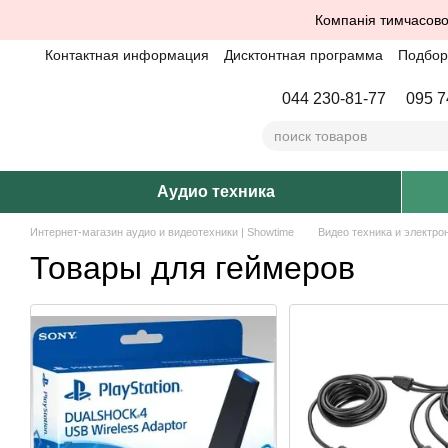
Перейти к основному контенту
Компанія тимчасово
Контактная информация
Дисктонтная программа
Подбор 
044 230-81-77
095 7
Аудио техника
Интернет-магазин аудио и видеотехники | Showtime
Видео техника и электро
Товары для геймеров