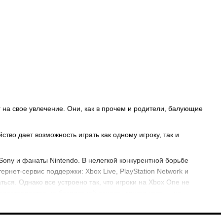
 на свое увлечение. Они, как в прочем и родители, балующие
во дает возможность играть как одному игроку, так и
 Sony и фанаты Nintendo. В нелегкой конкурентной борьбе
рнет-сервис поддержки: Xbox Live, PlayStation Network и
ться. Однако все устроено так, что игроки на Xbox One не
едоставляется на бесплатной основе, другая часть – на
их могут играть только владельцы соответствующих приставок,
 и для компьютеров, они называются мультиплатформенными.