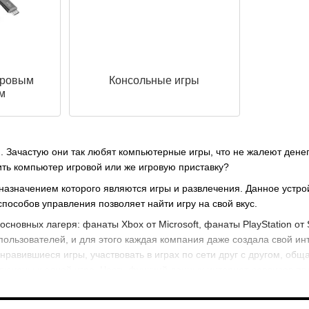
гровым
Консольные игры
м
 Зачастую они так любят компьютерные игры, что не жалеют денег
ить компьютер игровой или же игровую приставку?
значением которого являются игры и развлечения. Данное устройст
пособов управления позволяет найти игру на свой вкус.
сновных лагеря: фанаты Xbox от Microsoft, фанаты PlayStation от
льзователей, и для этого каждая компания даже создала свой инте
нравившиеся игры, участвовать в играх по сети друг с другом, обща
дключены к одной игре. Часть функций данных интернет-сервисов пр
пускают свои продукты исключительно для одной из платформ и в н
ория игр, которые выпускают для приставок разных производителей