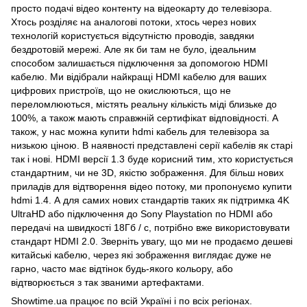
просто подачі відео контенту на відеокарту до телевізора.
Хтось розділяє на аналогові потоки, хтось через нових
технологій користується відсутністю проводів, завдяки
бездротовій мережі. Але як би там не було, ідеальним
способом залишається підключення за допомогою HDMI
кабелю. Ми відібрали найкращі HDMI кабелю для ваших
цифрових пристроїв, що не окислюються, що не
переломлюються, містять реальну кількість міді близьке до
100%, а також мають справжній сертифікат відповідності. А
також, у нас можна купити hdmi кабель для телевізора за
низькою ціною. В наявності представлені серії кабелів як старі
так і нові. HDMI версії 1.3 буде корисний тим, хто користується
стандартним, чи не 3D, якістю зображення. Для більш нових
приладів для відтворення відео потоку, ми пропонуємо купити
hdmi 1.4. А для самих нових стандартів таких як підтримка 4K
UltraHD або підключення до Sony Playstation по HDMI або
передачі на швидкості 18Гб / с, потрібно вже використовувати
стандарт HDMI 2.0. Зверніть увагу, що ми не продаємо дешеві
китайські кабелю, через які зображення виглядає дуже не
гарно, часто має відтінок будь-якого кольору, або
відтворюється з так званими артефактами.
Showtime.ua працює по всій Україні і по всіх регіонах.