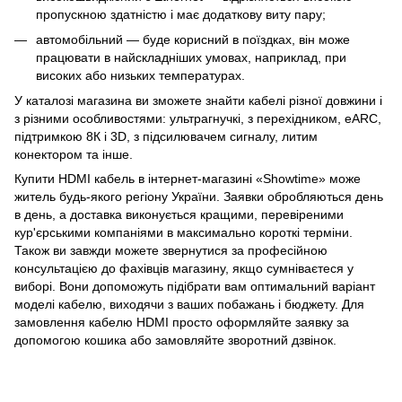
пропускною здатністю і має додаткову виту пару;
автомобільний — буде корисний в поїздках, він може
працювати в найскладніших умовах, наприклад, при
високих або низьких температурах.
У каталозі магазина ви зможете знайти кабелі різної довжини і
з різними особливостями: ультрагнучкі, з перехідником, eARC,
підтримкою 8К і 3D, з підсилювачем сигналу, литим
конектором та інше.
Купити HDMI кабель в інтернет-магазині «Showtime» може
житель будь-якого регіону України. Заявки обробляються день
в день, а доставка виконується кращими, перевіреними
кур'єрськими компаніями в максимально короткі терміни.
Також ви завжди можете звернутися за професійною
консультацією до фахівців магазину, якщо сумніваєтеся у
виборі. Вони допоможуть підібрати вам оптимальний варіант
моделі кабелю, виходячи з ваших побажань і бюджету. Для
замовлення кабелю HDMI просто оформляйте заявку за
допомогою кошика або замовляйте зворотний дзвінок.