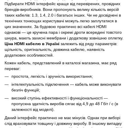
Підбирати HDMI інтерфейс краще від перевірених, провідних
брендів-виробників. Вони пропонують велику кількість версій
таких кабелів: 1.3, 1.4, 2.0 і багатьох інших. Чи не досвідчені в
технічних тонкощах користувачі можуть легко заплутатися в
цих значеннях. За будовою практично всі кабелі HDMI
однакові — це кручена пара і окремі дроти всередині товстого
шнура, мають захисні мембрани і додаткову зовнішню оплетку.
Ціна HDMI кабелю в Україні
залежить від ряду параметрів:
щільність, оригінальність, довжина кабелю, наявність
додаткових особливостей.
Кожен кабель, представлений в каталозі магазина, має ряд
переваг:
простота, легкість і зручність використання;
інтелектуальність підключення — кабель може виконувати
безліч функцій;
високий ступінь ефективності і функціональності —
пропускна здатність виробів сягає від 4,9 до 48 Гбіт / с (в
залежності від моделі).
Даний інтерфейс практично не має мінусів. Однак при виборі
слід враховувати товщину і довжину виробу. В іншому випадку