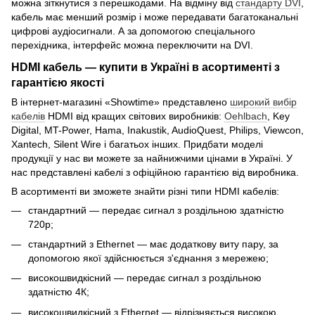
можна зіткнутися з перешкодами. На відміну від
стандарту DVI
,
кабель має менший розмір і може передавати багатоканальні
цифрові аудіосигнали. А за допомогою спеціального
перехідника, інтерфейс можна переключити на DVI.
HDMI кабель — купити в Україні в асортименті з
гарантією якості
В інтернет-магазині «Showtime» представлено
широкий вибір
кабелів
HDMI від кращих світових виробників:
Oehlbach
, Key
Digital, MT-Power, Hama, Inakustik, AudioQuest, Philips, Viewcon,
Xantech, Silent Wire і багатьох інших. Придбати моделі
продукції у нас ви можете за найнижчими цінами в Україні. У
нас представлені кабелі з офіційною гарантією від виробника.
В асортименті ви зможете знайти різні типи HDMI кабелів:
стандартний — передає сигнал з роздільною здатністю
720р;
стандартний з Ethernet — має додаткову виту пару, за
допомогою якої здійснюється з'єднання з мережею;
високошвидкісний — передає сигнал з роздільною
здатністю 4К;
високошвидкісний з Ethernet — відрізняється високою