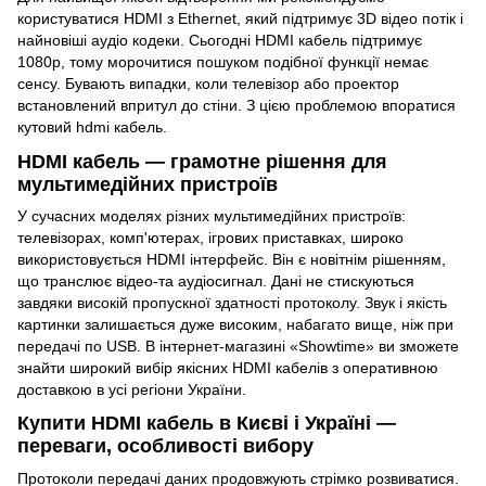
користуватися HDMI з Ethernet, який підтримує 3D відео потік і
найновіші аудіо кодеки. Сьогодні HDMI кабель підтримує
1080p, тому морочитися пошуком подібної функції немає
сенсу. Бувають випадки, коли телевізор або проектор
встановлений впритул до стіни. З цією проблемою впоратися
кутовий hdmi кабель.
HDMI кабель — грамотне рішення для
мультимедійних пристроїв
У сучасних моделях різних мультимедійних пристроїв:
телевізорах, комп'ютерах, ігрових приставках, широко
використовується HDMI інтерфейс. Він є новітнім рішенням,
що транслює відео-та аудіосигнал. Дані не стискуються
завдяки високій пропускної здатності протоколу. Звук і якість
картинки залишається дуже високим, набагато вище, ніж при
передачі по USB. В інтернет-магазині «Showtime» ви зможете
знайти широкий вибір якісних HDMI кабелів з оперативною
доставкою в усі регіони України.
Купити HDMI кабель в Києві і Україні —
переваги, особливості вибору
Протоколи передачі даних продовжують стрімко розвиватися.