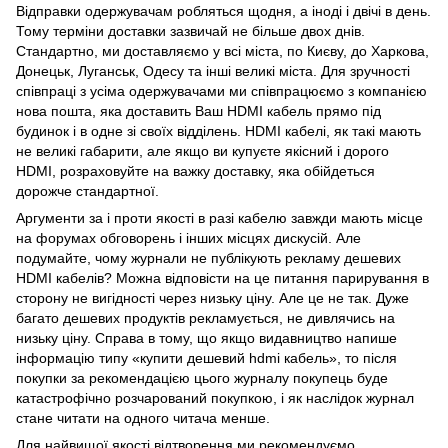
Відправки одержувачам робляться щодня, а іноді і двічі в день.
Тому терміни доставки зазвичай не більше двох днів.
Стандартно, ми доставляємо у всі міста, по Києву, до Харкова,
Донецьк, Луганськ, Одесу та інші великі міста. Для зручності
співпраці з усіма одержувачами ми співпрацюємо з компанією
нова пошта, яка доставить Ваш HDMI кабель прямо під
будинок і в одне зі своїх відділень. HDMI кабелі, як такі мають
не великі габарити, але якщо ви купуєте якісний і дорого
HDMI, розраховуйте на важку доставку, яка обійдеться
дорожче стандартної.
Аргументи за і проти якості в разі кабелю завжди мають місце
на форумах обговорень і інших місцях дискусій. Але
подумайте, чому журнали не публікують рекламу дешевих
HDMI кабелів? Можна відповісти на це питання парирування в
сторону не вигідності через низьку ціну. Але це не так. Дуже
багато дешевих продуктів рекламується, не дивлячись на
низьку ціну. Справа в тому, що якщо видавництво напише
інформацію типу «купити дешевий hdmi кабель», то після
покупки за рекомендацією цього журналу покупець буде
катастрофічно розчарований покупкою, і як наслідок журнал
стане читати на одного читача менше.
Для найвищої якості відтворення ми рекомендуємо