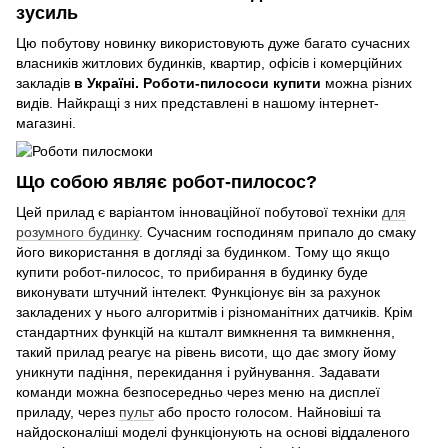
зусиль
Цю побутову новинку використовують дуже багато сучасних
власників житлових будинків, квартир, офісів і комерційних
закладів
в Україні. Роботи-пилососи купити
можна різних
видів. Найкращі з них представлені в нашому інтернет-
магазині.
Що собою являє робот-пилосос?
Цей прилад є варіантом інноваційної побутової техніки
для
розумного будинку
. Сучасним господиням припало до смаку
його використання в догляді за будинком. Тому що якщо
купити робот-пилосос, то прибирання в будинку буде
виконувати штучний інтелект. Функціонує він за рахунок
закладених у нього алгоритмів і різноманітних датчиків. Крім
стандартних функцій на кшталт вимкнення та вимкнення,
такий прилад реагує на рівень висоти, що дає змогу йому
уникнути падіння, перекидання і руйнування. Задавати
команди можна безпосередньо через меню на дисплеї
приладу, через
пульт
або просто голосом. Найновіші та
найдосконаліші моделі функціонують на основі віддаленого