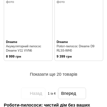
Dreame
Dreame
Акумуляторний пилосос
Робот-пилосос Dreame D9
Dreame V11 VVN6
RLS5-WH0
8 999 грн
9 399 грн
Показати ще 20 товарів
Назад
Вперед
1
із 4
Роботи-пилососи: чистий дім без ваших