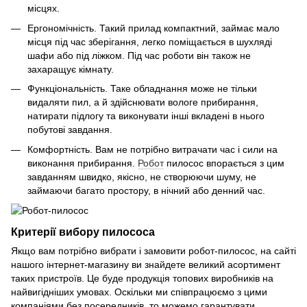
місцях.
Ергономічність. Такий прилад компактний, займає мало
місця під час зберігання, легко поміщається в шухляді
шафи або під ліжком. Під час роботи він також не
захаращує кімнату.
Функціональність. Таке обладнання може не тільки
видаляти пил, а й здійснювати вологе прибирання,
натирати підлогу та виконувати інші вкладені в нього
побутові завдання.
Комфортність. Вам не потрібно витрачати час і сили на
виконання прибирання.
Робот
пилосос впорається з цим
завданням швидко, якісно, не створюючи шуму, не
займаючи багато простору, в нічний або денний час.
Критерії вибору пилососа
Якщо вам потрібно вибрати і замовити робот-пилосос, на сайті
нашого інтернет-магазину ви знайдете великий асортимент
таких пристроїв. Це буде продукція топових виробників на
найвигідніших умовах. Оскільки ми співпрацюємо з цими
компаніями без посередників, то можемо гарантувати