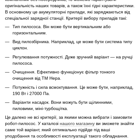
оригінальність наших товарів, а також їхні гідні характеристики.
В основному це акумуляторні прилади, які заряджаються від
спеціальної зарядної станції. Критерії вибору приладів такі:
Тип пилососа. Він може бути вертикальним або
горизонтальним.
Вид пилозбірника. Наприклад, це може бути система типу
циклон.
Регулювання потужності. Дуже зручний варіант — на ручці
пилососа.
Очищення. Ефективно функціонує фільтр тонкого
очищення від ТМ Hepa.
Потужність і сила всмоктування. Це може бути, наприклад,
190 Вт і 27000 Па.
Варіанти насадок. Вони можуть бути щілинними,
пиловими, міні-турбощітка.
Це далеко не всі критерії, за якими можна вибрати і замовити
робот-пилосос. У каталозі
нашого магазину
ви зможете знайти
саме той варіант, який оптимально підійде під ваші
уподобання та особливості експлуатації такого обладнання.