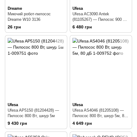
Dreame
Ufesa
Миючий робот-пилосос
Ufesa AC3090 Antek
Dreame W10 3136
(81105267) — Пилосос 900 Вт,
шнур 6м
26 грн
6 480 грн
Ufesa
Ufesa
Ufesa AP5150 (81204428) —
Ufesa AS4046 (81205108) —
Пилосос 800 Вт, шнур 5м
Пилосос 800 Вт, шнур 5м, 80
дБ
9 430 грн
4 649 грн