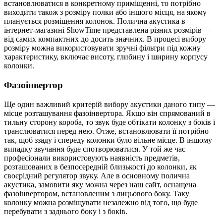
встановлюватися в конкретному приміщенні, то потрібно
виходити також з розміру полки або іншого місця, на якому
планується розміщення колонок. Полична акустика в
інтернет-магазині ShowTime представлена різних розмірів —
від самих компактних до досить значних. В процесі вибору
розміру можна використовувати зручні фільтри під кожну
характеристику, включає висоту, глибину і ширину корпусу
колонки.
Фазоінвертор
Ще один важливий критерій вибору акустики даного типу —
місце розташування фазоінвертора. Якщо він спрямований в
тильну сторону короба, то звук буде обтікати колонку з боків і
транслюватися перед нею. Отже, встановлювати її потрібно
так, щоб ззаду і спереду колонки було вільне місце. В іншому
випадку звучання буде спотворюватися. У той же час
професіонали використовують наявність предметів,
розташованих в безпосередній близькості до колонки, як
своєрідний регулятор звуку. Але в основному полична
акустика, замовити яку можна через наш сайт, оснащена
фазоінвертором, встановленим з лицьового боку. Таку
колонку можна розміщувати незалежно від того, що буде
перебувати з заднього боку і з боків.