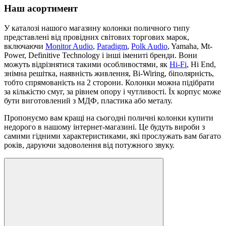
Наш асортимент
У каталозі нашого магазину колонки поличного типу
представлені від провідних світових торгових марок,
включаючи
Monitor Audio
,
Paradigm
,
Polk Audio
, Yamaha, Mt-
Power, Definitive Technology і інші імениті бренди. Вони
можуть відрізнятися такими особливостями, як
Hi-Fi
, Hi End,
знімна решітка, наявність живлення, Bi-Wiring, біполярність,
тобто спрямованість на 2 сторони. Колонки можна підібрати
за кількістю смуг, за рівнем опору і чутливості. Їх корпус може
бути виготовлений з МДФ, пластика або металу.
Пропонуємо вам кращі на сьогодні поличні колонки купити
недорого в нашому інтернет-магазині. Це будуть вироби з
самими гідними характеристиками, які прослужать вам багато
років, даруючи задоволення від потужного звуку.