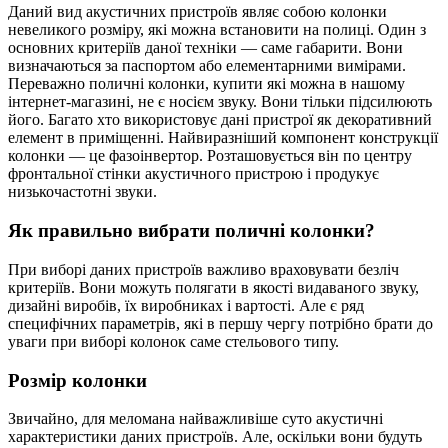
Даний вид акустичних пристроїв являє собою колонки
невеликого розміру, які можна встановити на полиці. Один з
основних критеріїв даної техніки — саме габарити. Вони
визначаються за паспортом або елементарними вимірами.
Переважно поличні колонки, купити які можна в нашому
інтернет-магазині, не є носієм звуку. Вони тільки підсилюють
його. Багато хто використовує дані пристрої як декоративний
елемент в приміщенні. Найвиразніший компонент конструкції
колонки — це фазоінвертор. Розташовується він по центру
фронтальної стінки акустичного пристрою і продукує
низькочастотні звуки.
Як правильно вибрати поличні колонки?
При виборі даних пристроїв важливо враховувати безліч
критеріїв. Вони можуть полягати в якості видаваного звуку,
дизайні виробів, їх виробниках і вартості. Але є ряд
специфічних параметрів, які в першу чергу потрібно брати до
уваги при виборі колонок саме стельового типу.
Розмір колонки
Звичайно, для меломана найважливіше суто акустичні
характеристики даних пристроїв. Але, оскільки вони будуть