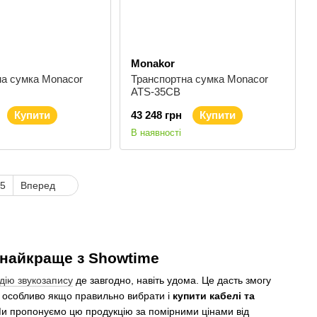
Monakor
на сумка Monacor
Транспортна сумка Monacor
ATS-35CB
Купити
43 248 грн
Купити
В наявності
5
Вперед
е найкраще з Showtime
дію звукозапису
де завгодно, навіть удома. Це дасть змогу
, особливо якщо правильно вибрати і
купити кабелі та
Ми пропонуємо цю продукцію за помірними цінами від