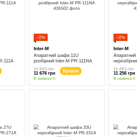
−2%
−2%
Inter-M
Inter-M
Апаратний шафа 11U
Апаратний
PR-111A
розбірний Inter-M PR-111NA
нерозбірни
11 910 грн
11 481 грн
Купити
11 676 грн
11 256 грн
В наявності
В наявності