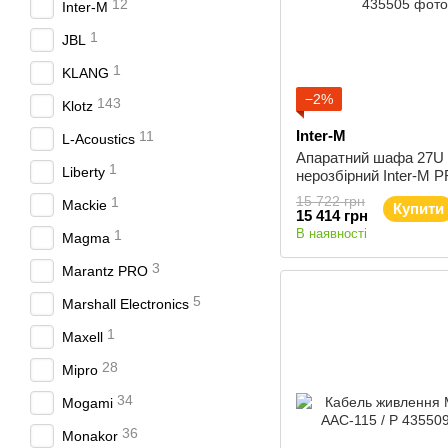
12
Inter-M
1
JBL
1
KLANG
−2%
143
Klotz
Inter-M
11
L-Acoustics
Апаратний шафа 27U
1
Liberty
нерозбірний Inter-M 
15 722 грн
1
Mackie
Купити
15 414 грн
В наявності
1
Magma
3
Marantz PRO
5
Marshall Electronics
1
Maxell
28
Mipro
34
Mogami
36
Monakor