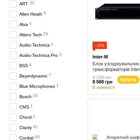
30
ART
9
Allen Heath
4
Alva
29
Attero Tech
1
Audio-Technica
−2%
3
Audio-Technica Pro
Inter-M
Блок узгоджувальних
4
BSS
трансформаторів Inte
4240
7
Beyerdynamic
8 739 грн
Купити
8 568 грн
1
Blue Microphones
В наявності
28
Bosch
1
CMS
1
Chord
41
Clarity
48
Cordial