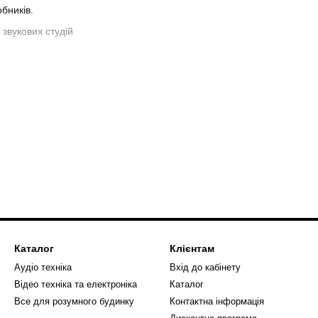
бників.
ксесуари для звукової студії купити потрі
ій дебютний альбом? Для цього достатньо облаштувати приміщення 
і інструменти і хоча б базове обладнання. Якість звукозапису, приро
уари для звукових студій. На сайті нашого магазину ви знайдете найк
поможуть наші консультанти. Вони володіють достатнім досвідом і 
 облаштуванням вашої студії.
ий кабель
декількох видів. Обов'язковими є
мікрофонні
та інструментальні вар
вашого
мікрофона
і самих інструментів. В інструментальному кабелі 
мікрофонний кабель має роз'єм XLR «мама» на одному кінці і XLR «т
звукової студії в інтернет-магазині компанії Showtime можна відраз
Каталог
Клієнтам
 окремо роз'єми. Після цього ви змушені будете виконати їхню спай
Аудіо техніка
Вхід до кабінету
 виконання таких робіт.
Відео техніка та електроніка
Каталог
мікрофонів
Все для розумного будинку
Контактна інформація
трукцію прищіпки з підпружиненим затискачем. Зазвичай тримач роз