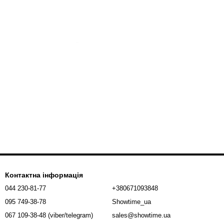
бно насамперед?
з хорошою звукоізоляцією, встановити комп'ютер з необхідним
дно, залежить від того, наскільки правильно ви змогли
ращі зразки таких товарів. А за необхідності зробити
професійним чуттям для того, щоб допомогти вам з вибором
іанти кабелів. З їхньою допомогою буде здійснюватися
використовується один роз'єм 1/4 jack типу «тато» моно на
ато» на іншому кінці. Обидва роз'єми триконтактні. Купити
у готовими до застосування. Але за бажанням ви можете
Контактна інформація
ку. Звичайно, це буде відчутно дешевше. Але це за умови, що
044 230-81-77
+380671093848
095 749-38-78
Showtime_ua
067 109-38-48 (viber/telegram)
sales@showtime.ua
рахований на мікрофон певного діаметру і конкретне