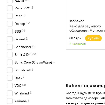
Radial
3
Rane PRO
3
Rean
Monakor
12
Reloop
Кейс для звукового
обладнання Monacor 
21
SSB
SW
607 грн
Купити
1
Savant
В наявності
6
Sennheiser
33
Shnir & Drit
1
Sonic Core (CreamWare)
2
Soundcraft
7
UDG
Кабелі та аксе
58
VDC
1
Сьогодні будь-який музик
Whirlwind
записувати демоверсії а
2
Yamaha
аксесуари для звукової 