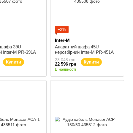
−2%
Inter-M
 шафа 39U
Апаратний шафа 45U
й Inter-M PR-391A
нерозбірний Inter-M PR-451A
23 048 грн
Купити
Купити
22 596 грн
В наявності