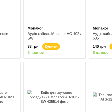
Monakor
Monakor
acor
Аудіо кабель Monacor AC-102 /
Аудіо каб
SW
635
33 грн
Купити
140 грн
В наявності
В наявності