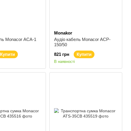
Monakor
ель Monacor ACA-1
Аудіо кабель Monacor ACP-
150/50
Купити
821 грн
Купити
В наявності