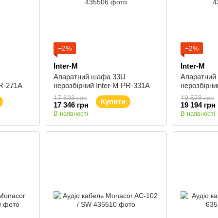
−2%
−2%
Inter-M
Inter-M
Апаратний шафа 33U
Апаратний
PR-271A
нерозбірний Inter-M PR-331A
нерозбірни
17 693 грн
19 578 грн
Купити
17 346 грн
19 194 грн
В наявності
В наявності