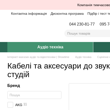
Перейти до основного контенту
Компанія тимчасово
Контактна інформація
Дисконтна програма
Підбір і тест т
044 230-81-77
095 7
Аудіо техніка
Інтернет-магазин аудіо та відеотехніки | Showtime
Аудіо техніка
Сценічне 
Кабелі та аксесуари до зву
студій
Бренд
11
AKG