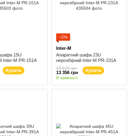
−2%
Inter-M
 шафа 15U
Апаратний шафа 23U
й Inter-M PR-151A
нерозбірний Inter-M PR-231A
13 623 грн
Купити
Купити
13 356 грн
В наявності