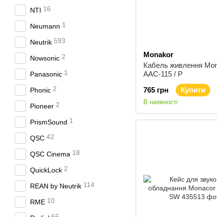
16
NTI
1
Neumann
593
Neutrik
Monakor
2
Nowsonic
Кабель живлення Mon
1
AAC-115 / P
Panasonic
2
765 грн
Купити
Phonic
В наявності
2
Pioneer
1
PrismSound
42
QSC
18
QSC Cinema
2
QuickLock
114
REAN by Neutrik
10
RME
66