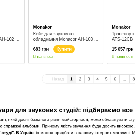
Monakor
Monakor
Кейс для звукового
Транспорт
AH-102 /
обладнання Monacor AH-103 /
ATS-12CB
SW
683 грн
Купити
15 657 грн
В наявності
В наявності
Назад
1
2
3
4
5
6
...
8
суари для звукових студій: підбираємо вс
ант, який досяг бажаного рівня майстерності, може
облаштувати сту
бо справжні альбоми. Причому якість звучання буде досить високою
студії. В Україні
їх можна придбати в нашому інтернет-магазині. 