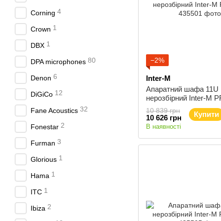
4
Corning
1
Crown
1
DBX
80
−2%
DPA microphones
6
Denon
Inter-M
Апаратний шафа 11U
12
DiGiCo
нерозбірний Inter-M 
32
Fane Acoustics
10 839 грн
Купити
10 626 грн
2
Fonestar
В наявності
3
Furman
1
Glorious
1
Hama
1
ITC
2
Ibiza