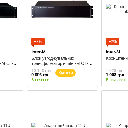
−2%
−2%
Inter-M
Inter-M
Блок узгоджувальних
Кронштейн
r-M OT-
трансформаторів Inter-M OT-
4480
10 196 грн
1 028 грн
Купити
9 996 грн
1 008 грн
В наявності
В наявності