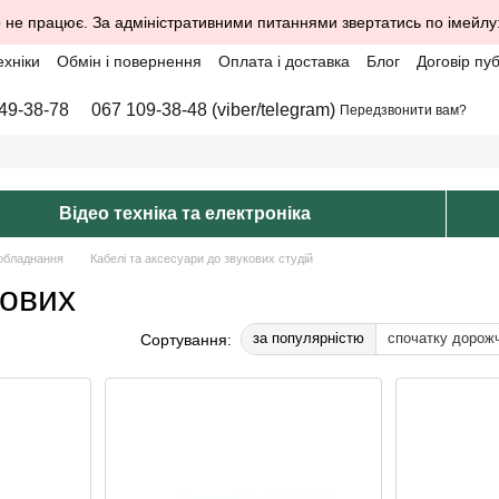
 не працює. За адміністративними питаннями звертатись по імейлу
ехніки
Обмін і повернення
Оплата і доставка
Блог
Договір пу
49-38-78
067 109-38-48 (viber/telegram)
Передзвонити вам?
Відео техніка та електроніка
обладнання
Кабелі та аксесуари до звукових студій
кових
за популярністю
спочатку дорож
Сортування: