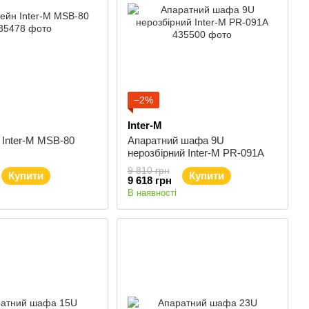
−2%
Inter-M
 Inter-M MSB-80
Апаратний шафа 9U
нерозбірний Inter-M PR-091A
9 810 грн
Купити
Купити
9 618 грн
В наявності