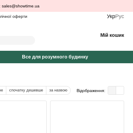
: sales@showtime.ua
Укр
Рус
блічної оферти
Мій кошик
Все для розумного будинку
че
спочатку дешевше
за назвою
Відображення: