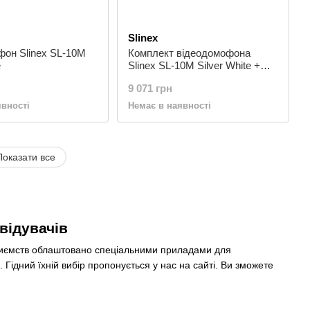
Slinex
фон Slinex SL-10M
Комплект відеодомофона
e
Slinex SL-10M Silver White +
Панель Slinex ML-20HD Silver
9 071 грн
Black
явності
Немає в наявності
Показати все
відувачів
ідприємств облаштовано спеціальними приладами для
 Гідний їхній вибір пропонується у нас на сайті. Ви зможете