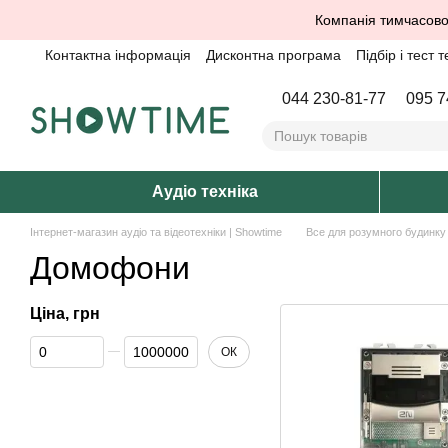
Перейти до основного контенту
Компанія тимчасово
Контактна інформація
Дисконтна програма
Підбір і тест т
044 230-81-77
095 7
Аудіо техніка
Інтернет-магазин аудіо та відеотехніки | Showtime
Все для розумного будинку
Домофони
Ціна, грн
Від Ціна, грн
До Ціна, грн
ОК