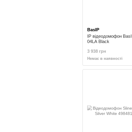
BasIP
IP відеодомофон Bas
04LA Black
3 938 грн
Немає в наявності