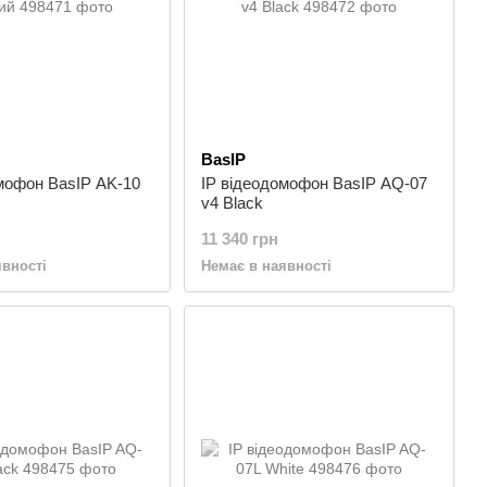
BasIP
мофон BasIP AK-10
IP відеодомофон BasIP AQ-07
v4 Black
11 340 грн
явності
Немає в наявності