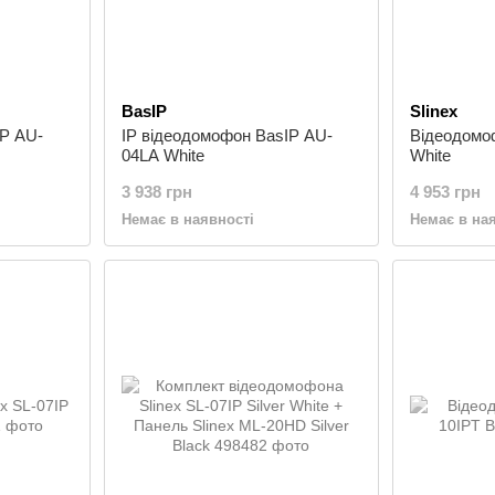
BasIP
Slinex
IP AU-
IP відеодомофон BasIP AU-
Відеодомоф
04LA White
White
3 938 грн
4 953 грн
Немає в наявності
Немає в на