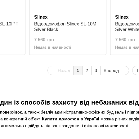
Slinex
Slinex
SL-10IPT
Відеодомофон Slinex SL-10M
Відеодомо
Silver Black
Silver Whit
7 560 грн
7 560 грн
Немає в наявності
Немає в на
Назад
1
2
3
Вперед
ин із способів захисту від небажаних від
оповерхівок, а також безліч адміністративно-офісних будівель і п
а конкретний об'єкт.
Купити домофон в Україні
можна різних видів.
 оптимально підійдуть під ваші завдання і фінансові можливості.