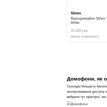
Slinex
Відеодомофон Slinex 
White
10 220 грн
Немає в наявності
Домофони, як од
Сьогодні більшість багат
контролювання доступу н
вибрати тут пристрої, які