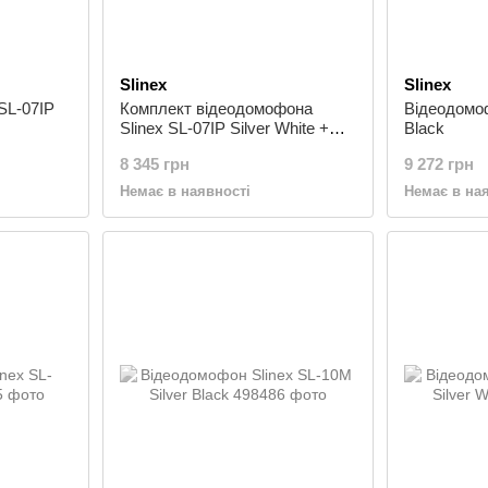
Slinex
Slinex
SL-07IP
Комплект відеодомофона
Відеодомоф
Slinex SL-07IP Silver White +
Black
Панель Slinex ML-20HD Silver
8 345 грн
9 272 грн
Black
Немає в наявності
Немає в на