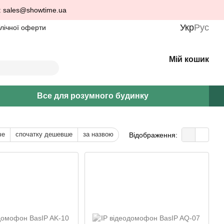
: sales@showtime.ua
Укр
Рус
блічної оферти
Мій кошик
Все для розумного будинку
че
спочатку дешевше
за назвою
Відображення: