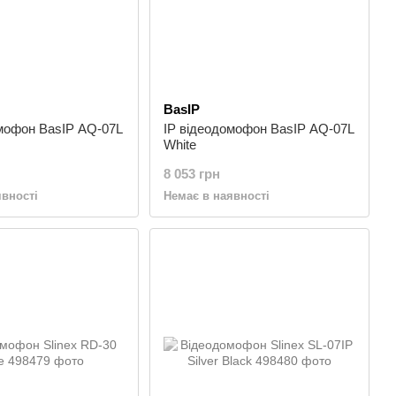
BasIP
омофон BasIP AQ-07L
IP відеодомофон BasIP AQ-07L
White
8 053 грн
явності
Немає в наявності