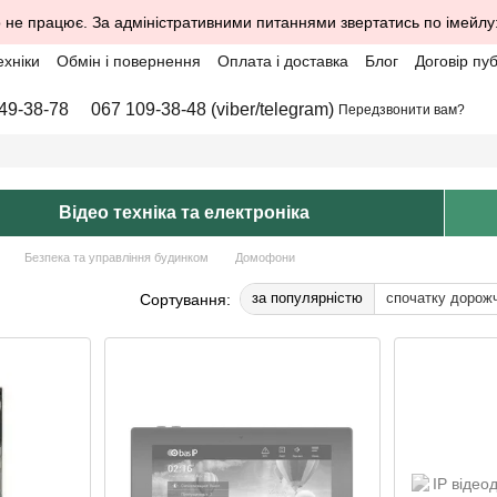
 не працює. За адміністративними питаннями звертатись по імейлу
ехніки
Обмін і повернення
Оплата і доставка
Блог
Договір пу
49-38-78
067 109-38-48 (viber/telegram)
Передзвонити вам?
Відео техніка та електроніка
Безпека та управління будинком
Домофони
за популярністю
спочатку дорож
Сортування: