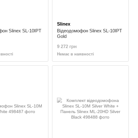
Slinex
он Slinex SL-10IPT
Відеодомофон Slinex SL-10IPT
Gold
9 272 грн
явності
Немає в наявності