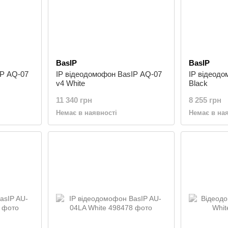
BasIP
BasIP
IP AQ-07
IP відеодомофон BasIP AQ-07
IP відеод
v4 White
Black
11 340 грн
8 255 грн
Немає в наявності
Немає в на