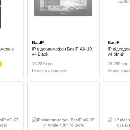
BasIP
BasIP
камерою
IP відеодомофон BasIP AK-10
IP відеодо
v4 Black
v4 білий
18 289 грн
18 289 грн
Немає в наявності
Немає в на