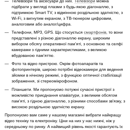
Телевізори та аксесуари до них.
Телевізори
можна
підібрати у вигляді плазми з будь-якою діагоналлю, з
підтримкою Smart TV, з відмінною роздільною здатністю, з
Wi-Fi, з вигнутим екраном, з ТВ-тюнером цифровим,
аналоговим або аналог/цифра.
Телефони, MP3, GPS. Що стосується
смартфонів
, то вони
представлені з різною діагоналлю екрану, широким
вибором обсягу оперативної пам'яті, з основною та селфі
камерами з гідними характеристиками, з великою
вбудованою пам'яттю.
Фото та відео пристрою. Окрім фотоапаратів та
фотопринтерів, широко потрібні відеокамери для ведення
зйомки в нічному режимі, з функцією оптичної стабілізації
зображення, зі стереомікрофоном.
Планшети. Ми пропонуємо потужні сучасні пристрої з
можливістю приєднання клавіатури, з великим обсягом
пам'яті, з гідною діагоналлю, з різними способами зв'язку, з
високою роздільною здатністю екрану.
Пропонуємо вам саме у нашому магазині вибрати найкращу
відео техніку та електроніку. Ціни на них у нас нижчі, ніж у
середньому по ринку. А найвищий рівень якості гарантують їх