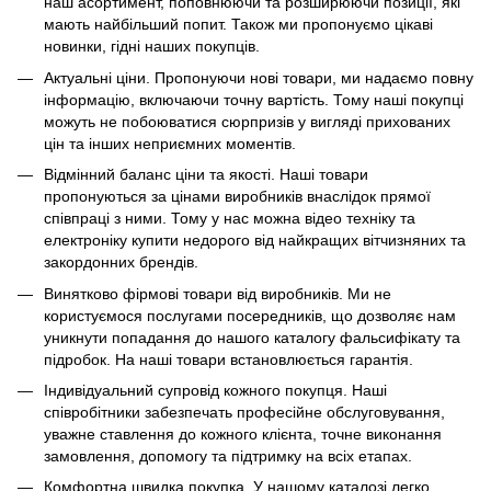
наш асортимент, поповнюючи та розширюючи позиції, які
мають найбільший попит. Також ми пропонуємо цікаві
новинки, гідні наших покупців.
Актуальні ціни. Пропонуючи нові товари, ми надаємо повну
інформацію, включаючи точну вартість. Тому наші покупці
можуть не побоюватися сюрпризів у вигляді прихованих
цін та інших неприємних моментів.
Відмінний баланс ціни та якості. Наші товари
пропонуються за цінами виробників внаслідок прямої
співпраці з ними. Тому у нас можна відео техніку та
електроніку купити недорого від найкращих вітчизняних та
закордонних брендів.
Винятково фірмові товари від виробників. Ми не
користуємося послугами посередників, що дозволяє нам
уникнути попадання до нашого каталогу фальсифікату та
підробок. На наші товари встановлюється гарантія.
Індивідуальний супровід кожного покупця. Наші
співробітники забезпечать професійне обслуговування,
уважне ставлення до кожного клієнта, точне виконання
замовлення, допомогу та підтримку на всіх етапах.
Комфортна швидка покупка. У нашому каталозі легко