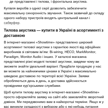
де представлені і тилова, і фронтальна акустика.
Купівля виробів з однієї серії дозволить забезпечити
максимальну синхронність звучання. Також зазвичай до складу
одного набору пристроїв входять центральний канал і
сабвуфер
.
Тилова акустика — купити в Україні в асортименті з
доставкою
В інтернет-магазині «Showtime» представлено широкий
асортимент тилової акустики з гарантією якості від офіційних
виробників зі світовим ім'ям: Bi-wiring, HECO, MarkMonitor,
Paradigm, Monitor Audio і інших. У каталозі магазина
представлені різні моделі тилової акустики, завдяки чому ви
зможете знайти ідеальний варіант. Придбати продукцію у нас
ви можете за найнижчими цінами в Україні з максимально
швидкою доставкою по території всієї України. Заявки
обробляються день в день, а доставка здійснюється
провідними кур'єрськими службами.
Щоб купити тилову акустику в інтернет-магазині «Showtime»
просто оформляйте заявку на сайті або замовляйте зворотний
дзвінок. Ми передзвонимо вам в найкоротші терміни. Якщо ж у
вас виникли складності з вибором або є які-небудь питання