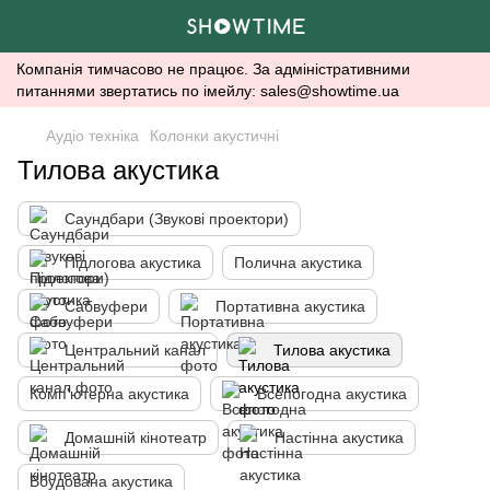
Компанія тимчасово не працює. За адміністративними
питаннями звертатись по імейлу: sales@showtime.ua
Аудіо техніка
Колонки акустичні
Тилова акустика
Саундбари (Звукові проектори)
Підлогова акустика
Полична акустика
Сабвуфери
Портативна акустика
Центральний канал
Тилова акустика
Комп'ютерна акустика
Всепогодна акустика
Домашній кінотеатр
Настінна акустика
Вбудована акустика