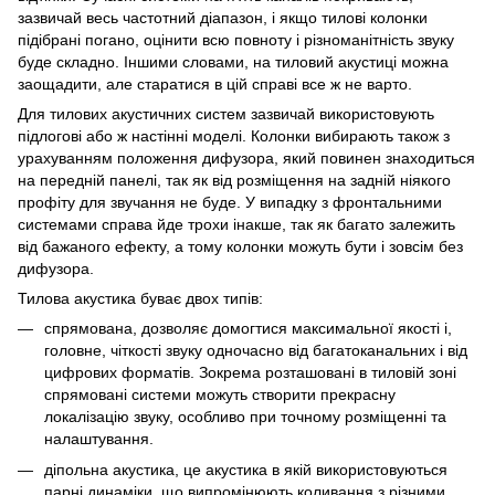
зазвичай весь частотний діапазон, і якщо тилові колонки
підібрані погано, оцінити всю повноту і різноманітність звуку
буде складно. Іншими словами, на тиловий акустиці можна
заощадити, але старатися в цій справі все ж не варто.
Для тилових акустичних систем зазвичай використовують
підлогові або ж настінні моделі. Колонки вибирають також з
урахуванням положення дифузора, який повинен знаходиться
на передній панелі, так як від розміщення на задній ніякого
профіту для звучання не буде. У випадку з фронтальними
системами справа йде трохи інакше, так як багато залежить
від бажаного ефекту, а тому колонки можуть бути і зовсім без
дифузора.
Тилова акустика буває двох типів:
спрямована, дозволяє домогтися максимальної якості і,
головне, чіткості звуку одночасно від багатоканальних і від
цифрових форматів. Зокрема розташовані в тиловій зоні
спрямовані системи можуть створити прекрасну
локалізацію звуку, особливо при точному розміщенні та
налаштування.
діпольна акустика, це акустика в якій використовуються
парні динаміки, що випромінюють коливання з різними