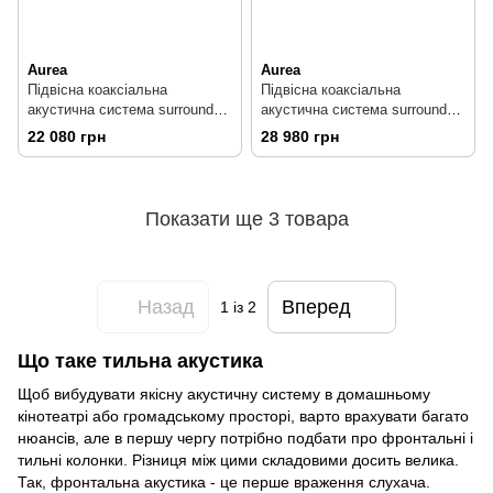
Aurea
Aurea
Підвісна коаксіальна
Підвісна коаксіальна
акустична система surround
акустична система surround
класу Hi-End: Aurea Coaxial 6
класу Hi-End: Aurea Coaxial 8
22 080 грн
28 980 грн
Black 234 785
Black 234786
Показати ще 3 товара
Назад
Вперед
1
із 2
Що таке тильна акустика
Щоб вибудувати якісну акустичну систему в домашньому
кінотеатрі або громадському просторі, варто врахувати багато
нюансів, але в першу чергу потрібно подбати про фронтальні і
тильні колонки. Різниця між цими складовими досить велика.
Так, фронтальна акустика - це перше враження слухача.