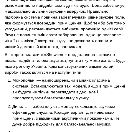
різноманітністю найдрібніших відтінків аудіо. Вона забезпечує
максимально щільний звуковий візерунок. Правильно
підібрана система повинна забезпечувати рівне звукове поле,
яке формується всередині приміщення. Щоб тембр був точно
узгоджений, рекомендується вибирати продукцію однієї серії.
Звук не повинен змінювати забарвлення, адже це посприяє
чіткої локалізації джерела звуку і не дозволить створити
якісний домашній кінотеатр, наприклад.
В інтернет-магазині «Showtime» представлена виключно
якісна, надійна тилова акустика, купити яку може житель будь-
якого регіону України. Крім конструктивних відмінностей,
вироби також діляться на наступні типи:
Монопольні — найпоширеніший варіант, класична
система. Встановлюються такі моделі, якщо в приміщенні
ви будете не тільки переглядати відео, але і
прослуховувати багатоканальну музику.
Диполь — забезпечують меншу локалізацію звукових
ефектів для слухача. Кращий варіант для невеликих
приміщень, з відмінними акустичними показниками. Не
дуже добре підходить для багатоканальної музики.