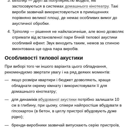
Біполяр — другі за популярністю моделі, які
застосовуються в системах
домашнього кінотеатру
. Такі
вироби зазвичай використовуються в приміщеннях
порівняно великої площі, де немає особливих вимог до
акустичної обробки.
Тріполяр — рішення не найкласичніше, але воно дозволяє
отримати від встановленої пари бічній тилової акустики
особливий ефект. Звук виходить таким, немов за спиною
вмонтована ще одна пара виробів.
Особливості тилової акустики
При виборі того чи іншого варіанта цього обладнання,
рекомендуємо звертати увагу і на ряд деяких моментів:
якщо розміри квартири і бюджет дозволяють, краще
обладнати окрему кімнату і використовувати її для
домашнього кінотеатру;
для динаміків
вбудованої акустики
потрібно залишати 10
см в глибину, при цьому, спікери найпростіше вбудувати в
гіпсокартон (в бетон, в цеглу пристрої вбудовують дуже
рідко);
бренди-виробники зазвичай випускають серію пристроїв,