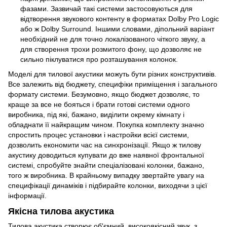
фазами. Зазвичай такі системи застосовуються для
відтворення звукового контенту в форматах Dolby Pro Logic
або ж Dolby Surround. Іншими словами, діпольний варіант
необхідний не для точно локалізованого чіткого звуку, а
для створення трохи розмитого фону, що дозволяє не
сильно піклуватися про розташування колонок.
Моделі для тилової акустики можуть бути різних конструктивів.
Все залежить від бюджету, специфіки приміщення і загального
формату системи. Безумовно, якщо бюджет дозволяє, то
краще за все не бояться і брати готові системи одного
виробника, під які, бажано, виділити окрему кімнату і
обладнати її найкращим чином. Покупка комплекту значно
спростить процес установки і настройки всієї системи,
дозволить економити час на синхронізації. Якщо ж тилову
акустику доводиться купувати до вже наявної фронтальної
системі, спробуйте знайти спеціалізовані колонки, бажано,
того ж виробника. В крайньому випадку звертайте увагу на
специфікації динаміків і підбирайте колонки, виходячи з цієї
інформації.
Якісна тилова акустика
Тилова акустика створює об'ємний, високоякісний звук, з