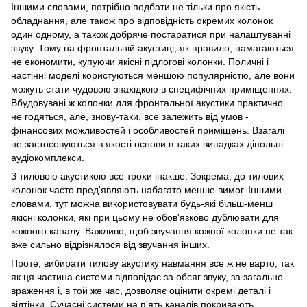
Іншими словами, потрібно подбати не тільки про якість
обладнання, але також про відповідність окремих колонок
один одному, а також добряче постаратися при налаштуванні
звуку. Тому на фронтальній акустиці, як правило, намагаються
не економити, купуючи якісні підлогові колонки. Поличні і
настінні моделі користуються меншою популярністю, але вони
можуть стати чудовою знахідкою в специфічних приміщеннях.
Вбудовувані ж колонки для фронтальної акустики практично
не годяться, але, знову-таки, все залежить від умов -
фінансових можливостей і особливостей приміщень. Взагалі
не застосовуються в якості основи в таких випадках діпольні
аудіокомплекси.
З тиловою акустикою все трохи інакше. Зокрема, до тилових
колонок часто пред'являють набагато менше вимог. Іншими
словами, тут можна використовувати будь-які більш-менш
якісні колонки, які при цьому не обов'язково дублювати для
кожного каналу. Важливо, щоб звучання кожної колонки не так
вже сильно відрізнялося від звучання інших.
Проте, вибирати тилову акустику навмання все ж не варто, так
як ця частина системи відповідає за обсяг звуку, за загальне
враження і, в той же час, дозволяє оцінити окремі деталі і
відтінки. Сучасні системи на п'ять каналів покривають,