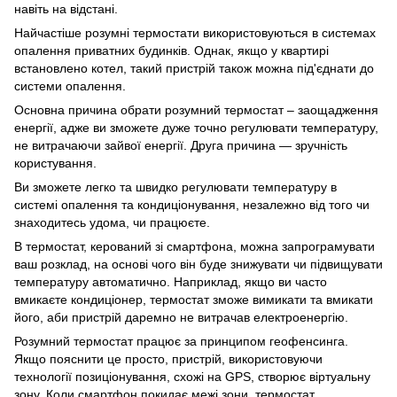
навіть на відстані.
Найчастіше розумні термостати використовуються в системах
опалення приватних будинків. Однак, якщо у квартирі
встановлено котел, такий пристрій також можна під'єднати до
системи опалення.
Основна причина обрати розумний термостат – заощадження
енергії, адже ви зможете дуже точно регулювати температуру,
не витрачаючи зайвої енергії. Друга причина — зручність
користування.
Ви зможете легко та швидко регулювати температуру в
системі опалення та кондиціонування, незалежно від того чи
знаходитесь удома, чи працюєте.
В термостат, керований зі смартфона, можна запрограмувати
ваш розклад, на основі чого він буде знижувати чи підвищувати
температуру автоматично. Наприклад, якщо ви часто
вмикаєте кондиціонер, термостат зможе вимикати та вмикати
його, аби пристрій даремно не витрачав електроенергію.
Розумний термостат працює за принципом геофенсинга.
Якщо пояснити це просто, пристрій, використовуючи
технології позиціонування, схожі на GPS, створює віртуальну
зону. Коли смартфон покидає межі зони, термостат