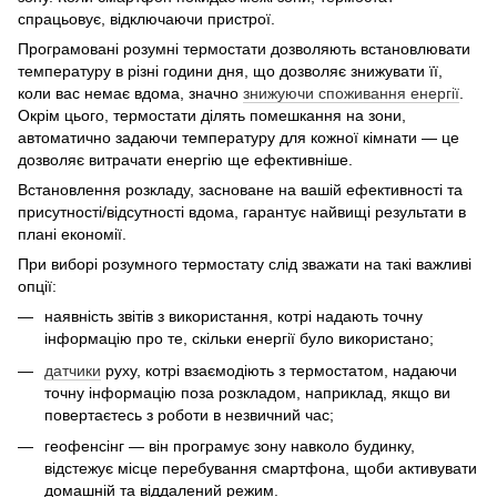
спрацьовує, відключаючи пристрої.
Програмовані розумні термостати дозволяють встановлювати
температуру в різні години дня, що дозволяє знижувати її,
коли вас немає вдома, значно
знижуючи споживання енергії
.
Окрім цього, термостати ділять помешкання на зони,
автоматично задаючи температуру для кожної кімнати — це
дозволяє витрачати енергію ще ефективніше.
Встановлення розкладу, засноване на вашій ефективності та
присутності/відсутності вдома, гарантує найвищі результати в
плані економії.
При виборі розумного термостату слід зважати на такі важливі
опції:
наявність звітів з використання, котрі надають точну
інформацію про те, скільки енергії було використано;
датчики
руху, котрі взаємодіють з термостатом, надаючи
точну інформацію поза розкладом, наприклад, якщо ви
повертаєтесь з роботи в незвичний час;
геофенсінг — він програмує зону навколо будинку,
відстежує місце перебування смартфона, щоби активувати
домашній та віддалений режим.