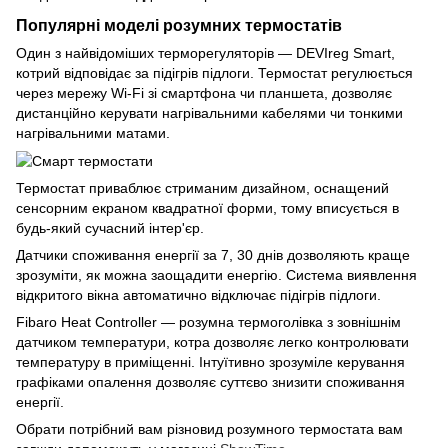
Популярні моделі розумних термостатів
Один з найвідоміших терморегуляторів — DEVIreg Smart,
котрий відповідає за підігрів підлоги. Термостат регулюється
через мережу Wi-Fi зі смартфона чи планшета, дозволяє
дистанційно керувати нагрівальними кабелями чи тонкими
нагрівальними матами.
Термостат приваблює стриманим дизайном, оснащений
сенсорним екраном квадратної форми, тому вписується в
будь-який сучасний інтер'єр.
Датчики споживання енергії за 7, 30 днів дозволяють краще
зрозуміти, як можна заощадити енергію. Система виявлення
відкритого вікна автоматично відключає підігрів підлоги.
Fibaro Heat Controller — розумна термоголівка з зовнішнім
датчиком температури, котра дозволяє легко контролювати
температуру в приміщенні. Інтуїтивно зрозуміле керування
графіками опалення дозволяє суттєво знизити споживання
енергії.
Обрати потрібний вам різновид розумного термостата вам