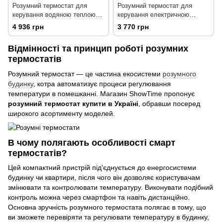
Розумний термостат для
Розумний термостат для
керування водяною теплою
керування електричною
підлогою /водонагрівачем
теплою підлогою Qubino, Z-
4 936 грн
3 770 грн
MCO Home, Z-Wave, 230V АС,
Wave, 230V АС/30V DC, 10А
10А, білий
Відмінності та принцип роботі розумних
термостатів
Розумний термостат — це частина екосистеми
розумного
будинку
, котра автоматизує процеси регулювання
температури в помешканні. Магазин ShowTime пропонує
розумний термостат купити в Україні
, обравши посеред
широкого асортименту моделей.
В чому полягають особливості смарт
термостатів?
Цей компактний пристрій під'єднується до енергосистеми
будинку чи квартири, після чого він дозволяє користувачам
змінювати та контролювати температуру. Виконувати подібний
контроль можна через смартфон та навіть дистанційно.
Основна зручність розумного термостата полягає в тому, що
ви зможете перевіряти та регулювати температуру в будинку,