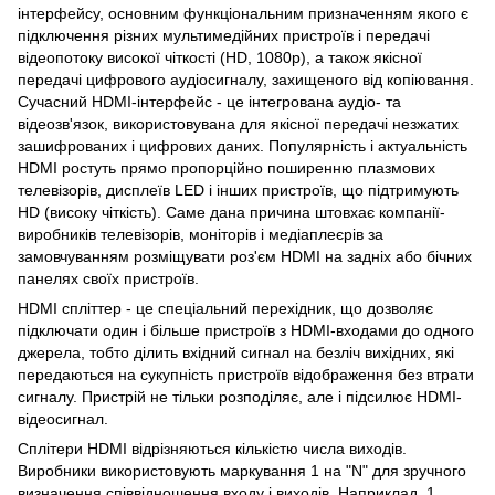
інтерфейсу, основним функціональним призначенням якого є
підключення різних мультимедійних пристроїв і передачі
відеопотоку високої чіткості (HD, 1080p), а також якісної
передачі цифрового аудіосигналу, захищеного від копіювання.
Сучасний HDMI-інтерфейс - це інтегрована аудіо- та
відеозв'язок, використовувана для якісної передачі незжатих
зашифрованих і цифрових даних. Популярність і актуальність
HDMI ростуть прямо пропорційно поширенню плазмових
телевізорів, дисплеїв LED і інших пристроїв, що підтримують
HD (високу чіткість). Саме дана причина штовхає компанії-
виробників телевізорів, моніторів і медіаплеєрів за
замовчуванням розміщувати роз'єм HDMI на задніх або бічних
панелях своїх пристроїв.
HDMI спліттер - це спеціальний перехідник, що дозволяє
підключати один і більше пристроїв з HDMI-входами до одного
джерела, тобто ділить вхідний сигнал на безліч вихідних, які
передаються на сукупність пристроїв відображення без втрати
сигналу. Пристрій не тільки розподіляє, але і підсилює HDMI-
відеосигнал.
Сплітери HDMI відрізняються кількістю числа виходів.
Виробники використовують маркування 1 на "N" для зручного
визначення співвідношення входу і виходів. Наприклад, 1