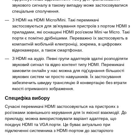
звукового сигналу в такому випадку може застосовуватися
спеціальне сполучення.
З HDMI на HDMI Micro/Mini. Такі перемикачі
застосовуються для зв’язування пристроїв з портом HDMI з
приладами, які оснащені HDMI роз’ємом Mini чи Micro. Такі
порти є помітно дрібнішими. Переважно їх застосовують в
компактній мобільній електроніці, зокрема, в цифрових
відеокамерах, а також смартфонах.
З HDMI на аудіо. Певні групи адаптерів здатні розподіляти
звуковий сигнал та відео контент типу HDMI. Перемикачі
замовити онлайн у нас можна для під'єднання більшості
звукових систем чи просто навушників. Їх застосування
забезпечить швидку трансляцію й конвертацію без втрати
якості отриманого зображення.
Специфіка вибору
Сучасні перемикачі HDMI застосовуються на пристроях з
роз’ємами зовнішнього керування для їх якісної взаємодії. До
прикладу, можна використовувати варіант адаптера, що
поєднує HDMI та VGA порти. Це буває актуально при
підключенні системника з HDMI-портом до застарілого