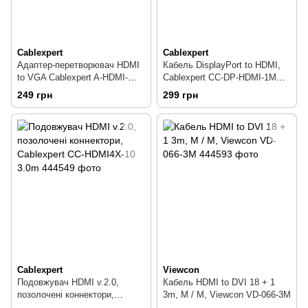
Cablexpert
Cablexpert
Адаптер-перетворювач HDMI
Кабель DisplayPort to HDMI,
to VGA Cablexpert A-HDMI-
Cablexpert CC-DP-HDMI-1M
VGA-04
1m
249 грн
299 грн
Cablexpert
Viewcon
Подовжувач HDMI v.2.0,
Кабель HDMI to DVI 18 + 1
позолочені коннектори,
3m, M / M, Viewcon VD-066-3M
Cablexpert CC-HDMI4X-10