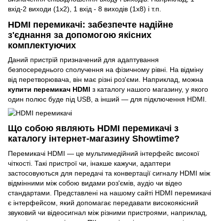
вхід-2 виходи (1х2), 1 вхід - 8 виходів (1х8) і т.п.
HDMI перемикачі: забезпечте надійне
з'єднання за допомогою якісних
комплектуючих
Даний пристрій призначений для адаптування
безпосереднього сполучення на фізичному рівні. На відміну
від перетворювача, він має різні роз'єми. Наприклад, можна
купити перемикач HDMI
з каталогу нашого магазину, у якого
один полюс буде під USB, а інший — для підключення HDMI.
Що собою являють HDMI перемикачі з
каталогу інтернет-магазину Showtime?
Перемикачі HDMI — це мультимедійний інтерфейс високої
чіткості. Такі пристрої чи, інакше кажучи, адаптери
застосовуються для передачі та конвертації сигналу HDMI між
відмінними між собою видами роз'ємів, аудіо чи відео
стандартами. Представлені на нашому сайті HDMI перемикачі
є інтерфейсом, який допомагає передавати високоякісний
звуковий чи відеосигнал між різними пристроями, наприклад,