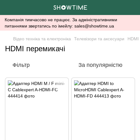
Компанія тимчасово не працює. За адміністративними
питаннями звертатись по імейлу: sales@showtime.ua
Відео техніка та електроніка
Телевізори та аксесуари
HDMI 
HDMI перемикачі
Фільтр
За популярністю