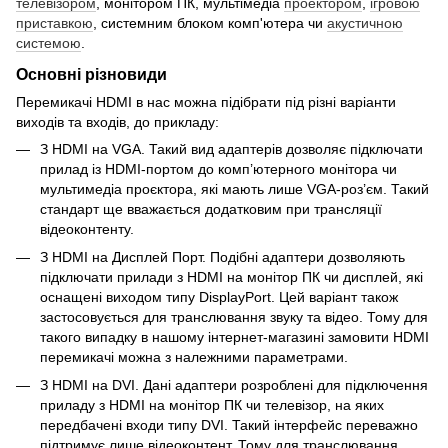
телевізором
, монітором ПК, мультімедіа
проектором
,
ігровою
приставкою
, системним блоком комп'ютера чи
акустичною
системою
.
Основні різновиди
Перемикачі HDMI в нас можна підібрати під різні варіанти
виходів та входів, до прикладу:
З HDMI на VGA. Такий вид адаптерів дозволяє підключати
прилад із HDMI-портом до комп’ютерного монітора чи
мультимедіа проєктора, які мають лише VGA-роз’єм. Такий
стандарт ще вважається додатковим при трансляції
відеоконтенту.
З HDMI на Дисплей Порт. Подібні адаптери дозволяють
підключати прилади з HDMI на монітор ПК чи дисплей, які
оснащені виходом типу DisplayPort. Цей варіант також
застосовується для транслювання звуку та відео. Тому для
такого випадку в нашому інтернет-магазині замовити HDMI
перемикачі можна з належними параметрами.
З HDMI на DVI. Дані адаптери розроблені для підключення
приладу з HDMI на монітор ПК чи телевізор, на яких
передбачені входи типу DVI. Такий інтерфейс переважно
підтримує лише відеоконтент. Тому для транслювання