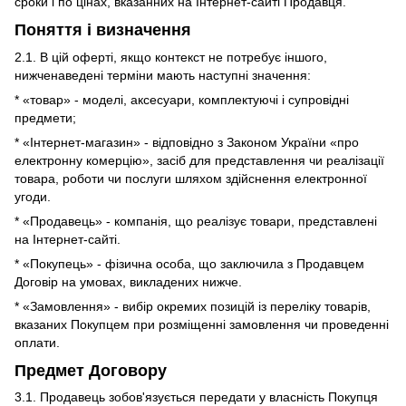
сроки і по цінах, вказанних на Інтернет-сайті Продавця.
Поняття і визначення
2.1. В цій оферті, якщо контекст не потребує іншого,
нижченаведені терміни мають наступні значення:
* «товар» - моделі, аксесуари, комплектуючі і супровідні
предмети;
* «Інтернет-магазин» - відповідно з Законом України «про
електронну комерцію», засіб для представлення чи реалізації
товара, роботи чи послуги шляхом здійснення електронної
угоди.
* «Продавець» - компанія, що реалізує товари, представлені
на Інтернет-сайті.
* «Покупець» - фізична особа, що заключила з Продавцем
Договір на умовах, викладених нижче.
* «Замовлення» - вибір окремих позицій із переліку товарів,
вказаних Покупцем при розміщенні замовлення чи проведенні
оплати.
Предмет Договору
3.1. Продавець зобов'язується передати у власність Покупця