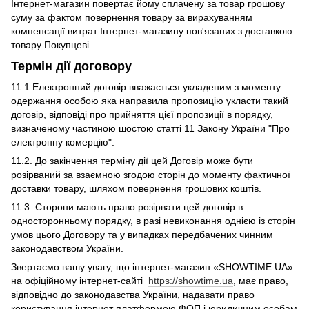
Інтернет-магазин повертає йому сплачену за товар грошову
суму за фактом повернення товару за вирахуванням
компенсації витрат Інтернет-магазину пов'язаних з доставкою
товару Покупцеві.
Термін дії договору
11.1.Електронний договір вважається укладеним з моменту
одержання особою яка направила пропозицію укласти такий
договір, відповіді про прийняття цієї пропозиції в порядку,
визначеному частиною шостою статті 11 Закону України "Про
електронну комерцію".
11.2. До закінчення терміну дії цей Договір може бути
розірваний за взаємною згодою сторін до моменту фактичної
доставки товару, шляхом повернення грошових коштів.
11.3. Сторони мають право розірвати цей договір в
односторонньому порядку, в разі невиконання однією із сторін
умов цього Договору та у випадках передбачених чинним
законодавством України.
Звертаємо вашу увагу, що інтернет-магазин «SHOWTIME.UA»
на офіційному інтернет-сайті
https://showtime.ua
, має право,
відповідно до законодавства України, надавати право
користування інтернет платформою ФОП і юридичним особам