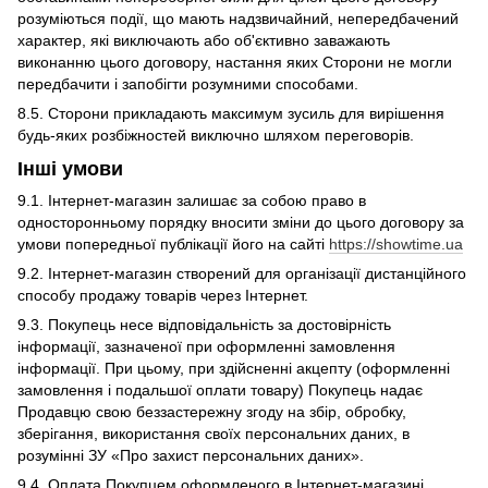
розуміються події, що мають надзвичайний, непередбачений
характер, які виключають або об'єктивно заважають
виконанню цього договору, настання яких Сторони не могли
передбачити і запобігти розумними способами.
8.5. Сторони прикладають максимум зусиль для вирішення
будь-яких розбіжностей виключно шляхом переговорів.
Інші умови
9.1. Інтернет-магазин залишає за собою право в
односторонньому порядку вносити зміни до цього договору за
умови попередньої публікації його на сайті
https://showtime.ua
9.2. Інтернет-магазин створений для організації дистанційного
способу продажу товарів через Інтернет.
9.3. Покупець несе відповідальність за достовірність
інформації, зазначеної при оформленні замовлення
інформації. При цьому, при здійсненні акцепту (оформленні
замовлення і подальшої оплати товару) Покупець надає
Продавцю свою беззастережну згоду на збір, обробку,
зберігання, використання своїх персональних даних, в
розумінні ЗУ «Про захист персональних даних».
9.4. Оплата Покупцем оформленого в Інтернет-магазині