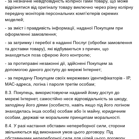
- за незначне невідповідність колірної гами товару, що може
відрізнятися від оригіналу товару виключно через різну колірну
передачу моніторів персональних комп'ютерів окремих
моделей;
- за зміст і правдивість інформації, наданої Покупцем при
оформленні замовлення;
- за затримку і перебої в наданні Послуг (обробки замовлення
та доставки товару), які відбуваються з причин, що
знаходяться поза сферою його контролю;
- за протиправні незаконні дії, здійснені Покупцем за
допомогою даного доступу до мережі Інтернет;
- за передачу Покупцем своїх мережевих ідентифікаторів - IP,
MAC-адреса, логіна і пароля третім особам;
8.3. Покупець, використовуючи наданий йому доступ до
мережі Інтернет, самостійно несе відповідальність за шкоду,
заподіяну його діями (особисто, навіть якщо під його логіном
знаходилась інша особа) особам або їх майну, юридичним
особам, державі чи моральним принципам моральності.
8.4. У разі настання обставин непереборної сили, сторони
звільняються від виконання умов цього договору. Під
обставинами непереборної сили для цілей цього договору