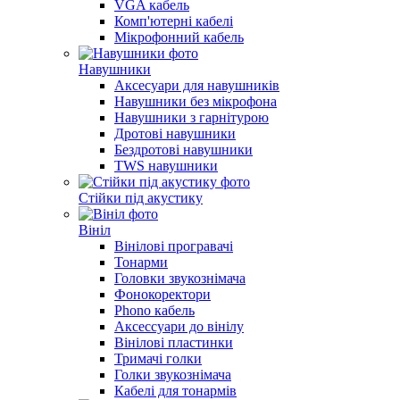
VGA кабель
Комп'ютерні кабелі
Мікрофонний кабель
Навушники
Аксесуари для навушників
Навушники без мікрофона
Навушники з гарнітурою
Дротові навушники
Бездротові навушники
TWS навушники
Стійки під акустику
Вініл
Вінілові програвачі
Тонарми
Головки звукознімача
Фонокоректори
Phono кабель
Аксессуари до вінілу
Вінілові пластинки
Тримачі голки
Голки звукознімача
Кабелі для тонармів