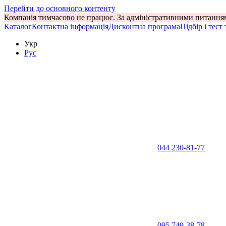
Перейти до основного контенту
Компанія тимчасово не працює. За адміністративними питанням
Каталог
Контактна інформація
Дисконтна програма
Підбір і тест
Укр
Рус
044 230-81-77
095 749-38-78