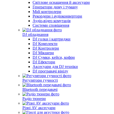
Світлове оснащення й аксесуари
Генератори диму і туману
Midi контролери
Рекордери і аудіоконвертори
Аудіо-відео комутація
Системи сповіщення
DJ обладнання
DJ голки і картриджи
DJ Комплекти
DJ Контролери
DJ Мікшери
DJ Сумки, кейси, кофри
DJ Ефектори
Аксесуари для DJ техніки
DJ програвачі вінілу
Регулятори гучності
Bluetooth передавачі
Радіо тюнери
Різні AV аксесуари