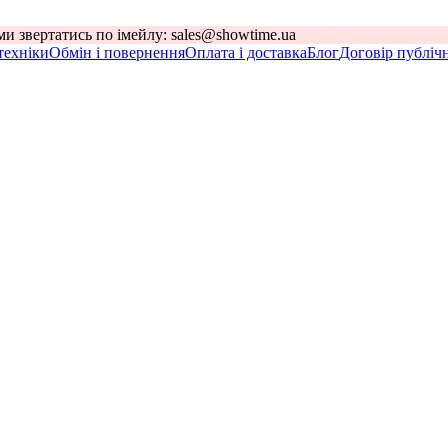
и звертатись по імейлу: sales@showtime.ua
 техніки
Обмін і повернення
Оплата і доставка
Блог
Договір публіч