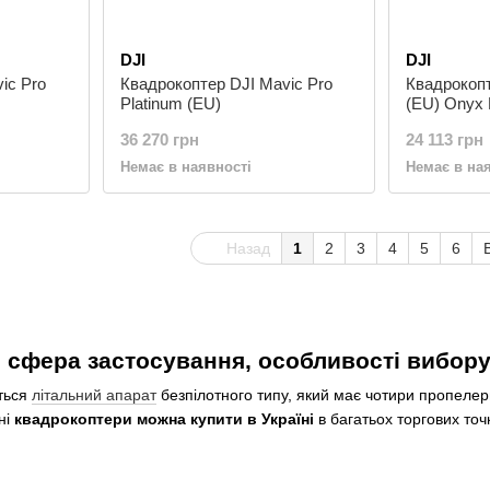
DJI
DJI
ic Pro
Квадрокоптер DJI Mavic Pro
Квадрокопт
Platinum (EU)
(EU) Onyx 
36 270 грн
24 113 грн
Немає в наявності
Немає в на
Назад
1
2
3
4
5
6
 сфера застосування, особливості вибору 
ться
літальний апарат
безпілотного типу, який має чотири пропелери
ні
квадрокоптери можна купити в Україні
в багатьох торгових точ