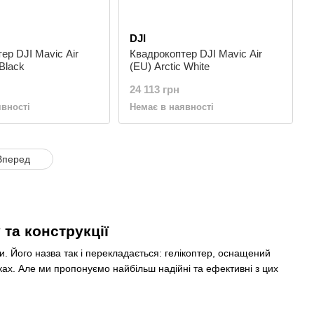
DJI
ер DJI Mavic Air
Квадрокоптер DJI Mavic Air
Black
(EU) Arctic White
24 113 грн
явності
Немає в наявності
Вперед
та конструкції
. Його назва так і перекладається: гелікоптер, оснащений
ках. Але ми пропонуємо найбільш надійні та ефективні з цих