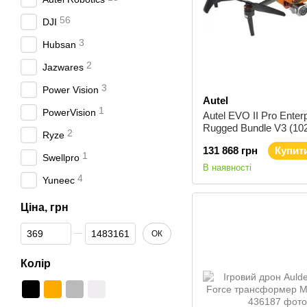
56
DJI
3
Hubsan
2
Jazwares
3
Power Vision
Autel
1
PowerVision
Autel EVO II Pro Enter
Rugged Bundle V3 (10
2
Ryze
— Квадрокоптер, 7100
131 868 грн
Купит
CMOS, 20 Мп
1
Swellpro
В наявності
4
Yuneec
Ціна, грн
Від Ціна, грн
До Ціна, грн
ОК
Колір