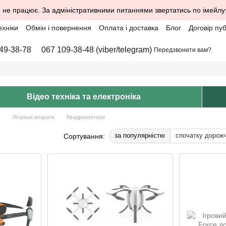
 не працює. За адміністративними питаннями звертатись по імейлу
ехніки
Обмін і повернення
Оплата і доставка
Блог
Договір пу
49-38-78
067 109-38-48 (viber/telegram)
Передзвонити вам?
Відео техніка та електроніка
Літальні апарати
Квадрокоптери
за популярністю
спочатку дорож
Сортування: