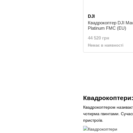
DJI
Квадрокоптер DJI Mav
Platinum FMC (EU)
44 520 грн
Немає в наявності
Квадрокоптери:
Квадрокоптером називає
чотирма гвинтами. Сучас
пристроїв.