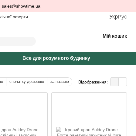
: sales@showtime.ua
Укр
Рус
блічної оферти
Мій кошик
Все для розумного будинку
че
спочатку дешевше
за назвою
Відображення: