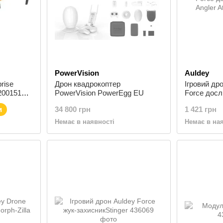
PowerVision
Auldey
prise
Дрон квадрокоптер
Ігровий др
2001510)
PowerVision PowerEgg EU
Force досл
 mAh, 1"
Angler Atta
и
34 800 грн
1 421 грн
Немає в наявності
Немає в на