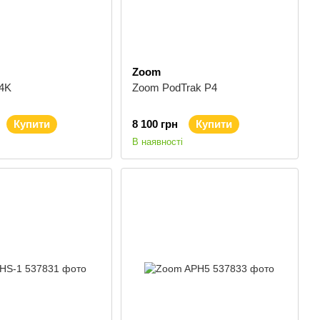
Zoom
4K
Zoom PodTrak P4
Купити
8 100 грн
Купити
В наявності