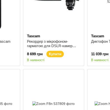
Tascam
Tascam
Tascam
Рекордер з мікрофоном-
Диктофон 
гарматою для DSLR-камер
Tascam DR-10SG
8 699 грн
Купити
11 039 грн
В наявності
В наявності