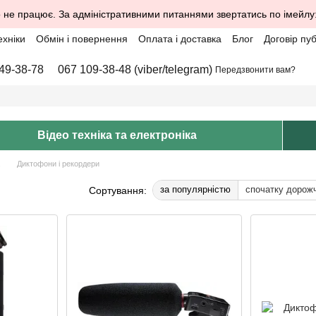
 не працює. За адміністративними питаннями звертатись по імейлу
ехніки
Обмін і повернення
Оплата і доставка
Блог
Договір пу
49-38-78
067 109-38-48 (viber/telegram)
Передзвонити вам?
Відео техніка та електроніка
Диктофони і рекордери
за популярністю
спочатку дорож
Сортування: