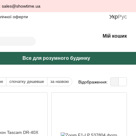
: sales@showtime.ua
Укр
Рус
блічної оферти
Мій кошик
Все для розумного будинку
че
спочатку дешевше
за назвою
Відображення: