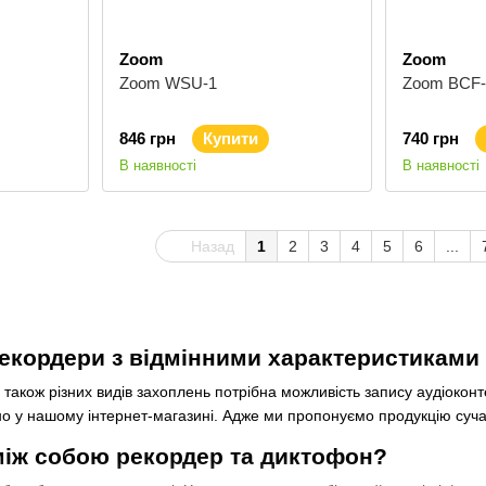
Zoom
Zoom
Zoom WSU-1
Zoom BCF-
846 грн
Купити
740 грн
В наявності
В наявності
Назад
1
2
3
4
5
6
...
екордери з відмінними характеристиками
 також різних видів захоплень потрібна можливість запису аудіокон
но у нашому інтернет-магазині. Адже ми пропонуємо продукцію суча
між собою рекордер та диктофон?