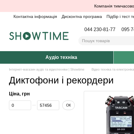
Перейти до основного контенту
Компанія тимчасово
Контактна інформація
Дисконтна програма
Підбір і тест т
044 230-81-77
095 7
Аудіо техніка
Інтернет-магазин аудіо та відеотехніки | Showtime
Відео техніка та електроніка
Диктофони і рекордери
Ціна, грн
Від Ціна, грн
До Ціна, грн
ОК