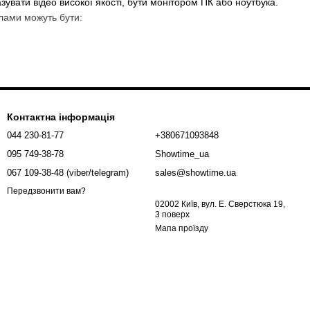
вати відео високої якості, бути монітором ПК або ноутбука.
лами можуть бути:
п'ютерів і ноутбуків.
Контактна інформація
в, включаючи YouTube, Picasaweb і ін., А також прослуховування
044 230-81-77
+380671093848
но визначитися з вимогами, яким він повинен відповідати.
095 749-38-78
Showtime_ua
067 109-38-48 (viber/telegram)
sales@showtime.ua
Передзвонити вам?
02002 Київ, вул. Е. Сверстюка 19,
3 поверх
Мапа проїзду