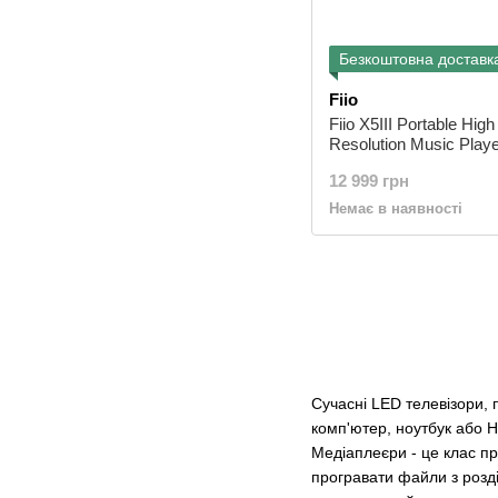
Безкоштовна доставк
Fiio
Fiio X5III Portable High
Resolution Music Playe
12 999 грн
Немає в наявності
Сучасні LED телевізори, 
комп'ютер, ноутбук або 
Медіаплеєри - це клас пр
програвати файли з розд