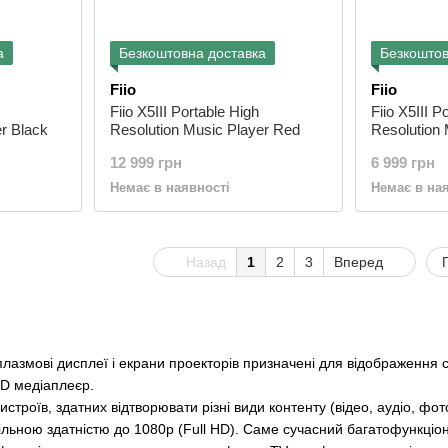
а
Безкоштовна доставка
Безкоштов
Fiio
Fiio
Fiio X5III Portable High
Fiio X5III P
r Black
Resolution Music Player Red
Resolution 
Titanium
12 999 грн
6 999 грн
Немає в наявності
Немає в на
Назад
1
2
3
Вперед
плазмові дисплеї і екрани проекторів призначені для відображення с
HD медіаплеєр.
истроїв, здатних відтворювати різні види контенту (відео, аудіо, ф
ільною здатністю до 1080p (Full HD). Саме сучасний багатофункціо