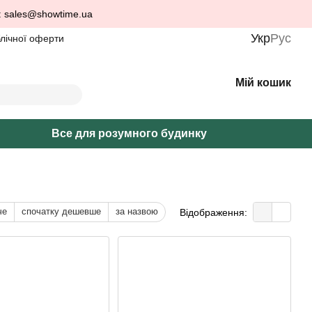
: sales@showtime.ua
Укр
Рус
блічної оферти
Мій кошик
Все для розумного будинку
че
спочатку дешевше
за назвою
Відображення: