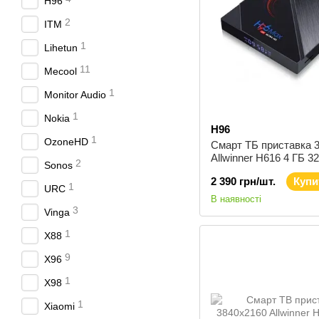
H96
2
ITM
1
Lihetun
11
Mecool
1
Monitor Audio
1
Nokia
H96
1
OzoneHD
Смарт ТБ приставка 
Allwinner H616 4 ГБ 32
2
Sonos
Bluetooth Android 10 
2 390 грн/шт.
Купи
Max H616 (4GB/32GB
1
URC
В наявності
3
Vinga
1
X88
9
X96
1
X98
1
Xiaomi