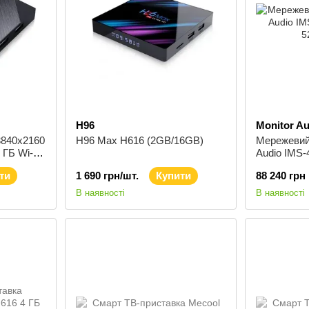
H96
Monitor Au
3840x2160
H96 Max H616 (2GB/16GB)
Мережевий 
 ГБ Wi-Fi
Audio IMS-
ITM H96
ти
1 690 грн/шт.
Купити
88 240 грн
)
В наявності
В наявності