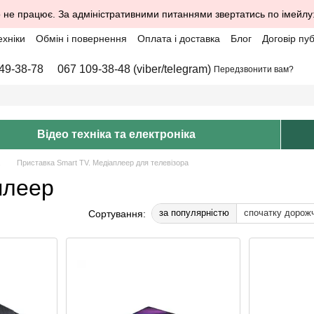
 не працює. За адміністративними питаннями звертатись по імейлу
ехніки
Обмін і повернення
Оплата і доставка
Блог
Договір пу
49-38-78
067 109-38-48 (viber/telegram)
Передзвонити вам?
Відео техніка та електроніка
Приставка Smart TV. Медіаплеер для телевізора
плеер
за популярністю
спочатку дорож
Сортування: