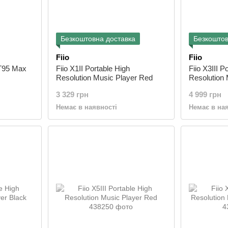
Безкоштовна доставка
Безкоштов
Fiio
Fiio
T95 Max
Fiio X1II Portable High
Fiio X3III P
Resolution Music Player Red
Resolution 
3 329 грн
4 999 грн
Немає в наявності
Немає в на