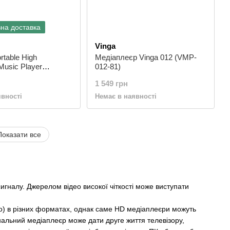
на доставка
Vinga
ortable High
Медіаплеєр Vinga 012 (VMP-
Music Player
012-81)
1 549 грн
явності
Немає в наявності
Показати все
игналу. Джерелом відео високої чіткості може виступати
ото) в різних форматах, однак саме HD медіаплеєри можуть
нальний медіаплеєр може дати друге життя телевізору,