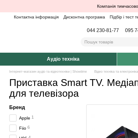
Перейти до основного контенту
Компанія тимчасово
Контактна інформація
Дисконтна програма
Підбір і тест т
044 230-81-77
095 7
Аудіо техніка
Інтернет-магазин аудіо та відеотехніки | Showtime
Відео техніка та електроніка
Приставка Smart TV. Медіа
для телевізора
Бренд
1
Apple
6
Fiio
4