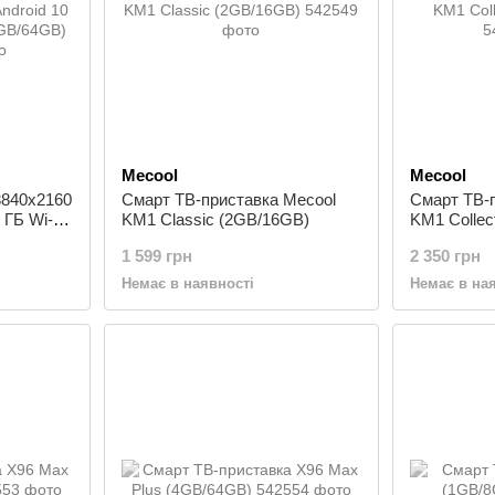
Mecool
Mecool
3840x2160
Смарт ТВ-приставка Mecool
Смарт ТВ-
 ГБ Wi-Fi
KM1 Classic (2GB/16GB)
KM1 Collec
ITM H96
1 599 грн
2 350 грн
)
Немає в наявності
Немає в на