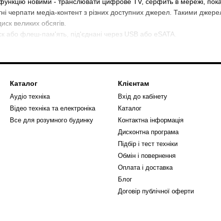
ункцію новими - транслювати цифрове TV, серфить в мережі, показу
ні черпати медіа-контент з різних доступних джерел. Такими джере
иск великих обсягів.
ск або флеш-пам'ять, під'єднані через USB або eSATA.
а
користовуються в смартфонах, планшетах і фотоапаратів.
гаджетів для перегляду фото і відео.
 дає можливість переглядати контент з вінчестерів всіх домашніх ком
Каталог
Клієнтам
ет з можливістю відтворення відео / фото з різних інтернет ресурсі
Аудіо техніка
Вхід до кабінету
Відео техніка та електроніка
Каталог
діаплеєри різних виробників, але щоб купити HD медіаплеєр, потріб
Все для розумного будинку
Контактна інформація
Дисконтна програма
Підбір і тест техніки
Обмін і повернення
Оплата і доставка
Блог
Договір публічної оферти