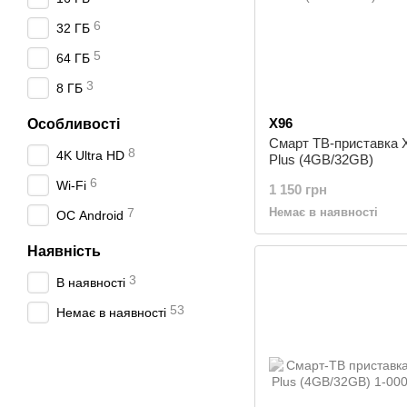
6
32 ГБ
5
64 ГБ
3
8 ГБ
X96
Особливості
Смарт ТВ-приставка 
8
4K Ultra HD
Plus (4GB/32GB)
6
Wi-Fi
1 150 грн
7
Немає в наявності
ОС Android
Наявність
3
В наявності
53
Немає в наявності