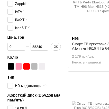
5
Zappiti
1
iATV
2
iNeXT
2
iconBIT
Ціна, грн
H96
Смарт ТВ приставка 
Від Ціна, грн
До Ціна, грн
ОК
Allwinner H616 4 ГБ 64
Bluetooth Android 10 
2 179 грн/шт.
Max H616 (4GB/64GB
Колір
Немає в наявності
Тип
23
HD-медіаплеєри
Жорсткий диск (Вбудована
пам'ять)
9
16 ГБ