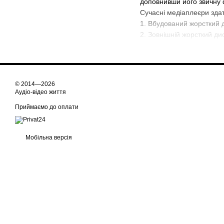
доповнивши його звичну ф
Сучасні медіаплеєри здат
1. Вбудований жорсткий д
2. Зовнішній жорсткий ди
3. Мережеві NAS сховищ
4. Карти пам'яті, які ви
5. Кабельне підключення 
6. Підключення до мережі
© 2014—2026
7. Підключення до Інтерн
Аудіо-відео життя
інтернет радіостанцій.
Приймаємо до оплати
На ринку представлені ме
Мобільна версія