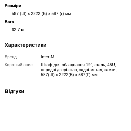
Розміри
587 (Ш) х 2222 (В) х 587 (г) мм
Вага
62.7 кг
Характеристики
Бренд
Inter-M
Короткий опис
Шкаф для обладнання 19", сталь, 45U,
передні двері-скло, задні-метал, замки,
587(Ш) х 2222(В) х 587(Г) мм
Відгуки