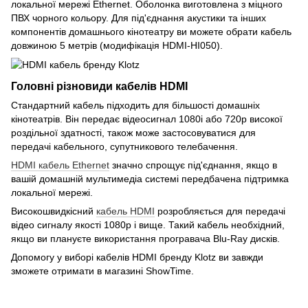
локальної мережі Ethernet. Оболонка виготовлена з міцного
ПВХ чорного кольору. Для під'єднання акустики та інших
компонентів домашнього кінотеатру ви можете обрати кабель
довжиною 5 метрів (модифікація HDMI-HI050).
Головні різновиди кабелів HDMI
Стандартний кабель підходить для більшості домашніх
кінотеатрів. Він передає відеосигнал 1080i або 720p високої
роздільної здатності, також може застосовуватися для
передачі кабельного, супутникового телебачення.
HDMI кабель
Ethernet
значно спрощує під'єднання, якщо в
вашій домашній мультимедіа системі передбачена підтримка
локальної мережі.
Високошвидкісний
кабель HDMI
розробляється для передачі
відео сигналу якості 1080p і вище. Такий кабель необхідний,
якщо ви плануєте використання програвача Blu-Ray дисків.
Допомогу у виборі кабелів HDMI бренду Klotz ви завжди
зможете отримати в магазині ShowTime.