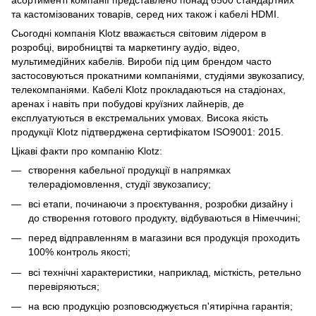
та кастомізованих товарів, серед них також і кабелі HDMI.
Сьогодні компанія Klotz вважається світовим лідером в
розробці, виробництві та маркетингу аудіо, відео,
мультимедійних кабелів. Вироби під цим брендом часто
застосовуються прокатними компаніями, студіями звукозапису,
телекомпаніями. Кабелі Klotz прокладаються на стадіонах,
аренах і навіть при побудові круїзних лайнерів, де
експлуатуються в екстремальних умовах. Висока якість
продукції Klotz підтверджена сертифікатом ISO9001: 2015.
Цікаві факти про компанію Klotz:
створення кабельної продукції в напрямках
телерадіомовлення, студії звукозапису;
всі етапи, починаючи з проєктування, розробки дизайну і
до створення готового продукту, відбуваються в Німеччині;
перед відправленням в магазини вся продукція проходить
100% контроль якості;
всі технічні характеристики, наприклад, місткість, ретельно
перевіряються;
на всю продукцію розповсюджується п'ятирічна гарантія;