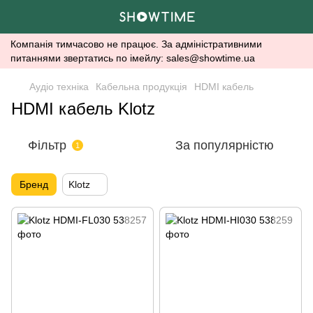
Компанія тимчасово не працює. За адміністративними
питаннями звертатись по імейлу: sales@showtime.ua
Аудіо техніка
Кабельна продукція
HDMI кабель
HDMI кабель Klotz
Фільтр
За популярністю
1
Бренд
Klotz