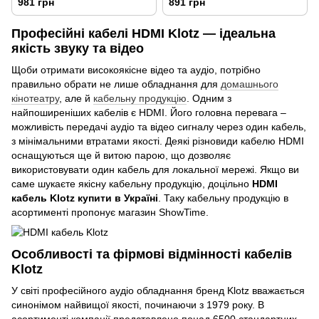
981 грн
891 грн
Професійні кабелі HDMI Klotz — ідеальна
якість звуку та відео
Щоби отримати високоякісне відео та аудіо, потрібно
правильно обрати не лише обладнання для
домашнього
кінотеатру
, але й
кабельну продукцію
. Одним з
найпоширеніших кабелів є HDMI. Його головна перевага –
можливість передачі аудіо та відео сигналу через один кабель,
з мінімальними втратами якості. Деякі різновиди кабелю HDMI
оснащуються ще й витою парою, що дозволяє
використовувати один кабель для локальної мережі. Якщо ви
саме шукаєте якісну кабельну продукцію, доцільно
HDMI
кабель Klotz купити в Україні
. Таку кабельну продукцію в
асортименті пропонує магазин ShowTime.
Особливості та фірмові відмінності кабелів
Klotz
У світі професійного аудіо обладнання бренд Klotz вважається
синонімом найвищої якості, починаючи з 1979 року. В
асортименті компанії представлено понад 6500 стандартних