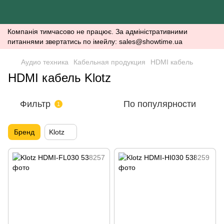
Компанія тимчасово не працює. За адміністративними
питаннями звертатись по імейлу: sales@showtime.ua
Аудио техника
Кабельная продукция
HDMI кабель
HDMI кабель Klotz
Фильтр
По популярности
1
Бренд
Klotz