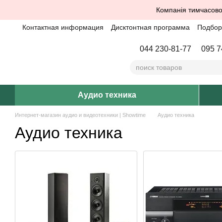
Перейти к основному контенту
Компанія тимчасово
Контактная информация
Дисктонтная программа
Подбор 
044 230-81-77
095 7
Аудио техника
Интернет-магазин аудио и видеотехники | Showtime
Аудио техника
Аудио техника