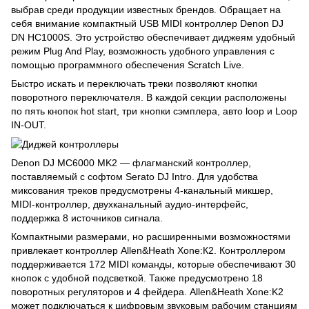
выбрав среди продукции известных брендов. Обращает на
себя внимание компактный USB MIDI контроллер Denon DJ
DN HC1000S. Это устройство обеспечивает диджеям удобный
режим Plug And Play, возможность удобного управления с
помощью программного обеспечения Scratch Live.
Быстро искать и переключать треки позволяют кнопки
поворотного переключателя. В каждой секции расположены
по пять кнопок hot start, три кнопки сэмплера, авто loop и Loop
IN-OUT.
Denon DJ MC6000 MK2 — флагманский контроллер,
поставляемый с софтом Serato DJ Intro. Для удобства
миксования треков предусмотрены 4-канальный микшер,
MIDI-контроллер, двухканальный аудио-интерфейс,
поддержка 8 источников сигнала.
Компактными размерами, но расширенными возможностями
привлекает контроллер Allen&Heath Xone:К2. Контроллером
поддерживается 172 MIDI команды, которые обеспечивают 30
кнопок с удобной подсветкой. Также предусмотрено 18
поворотных регуляторов и 4 фейдера. Allen&Heath Xone:K2
может подключаться к цифровым звуковым рабочим станциям