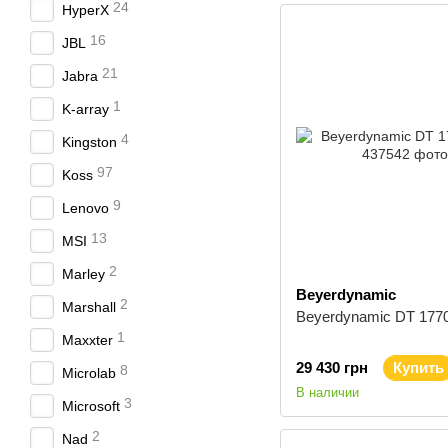
24
HyperX
16
JBL
21
Jabra
1
K-array
4
Kingston
97
Koss
9
Lenovo
13
MSI
2
Marley
Beyerdynamic
2
Marshall
Beyerdynamic DT 177
1
Maxxter
29 430 грн
Купить
8
Microlab
В наличии
3
Microsoft
2
Nad