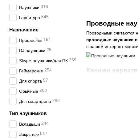
316
Наушники
645
Гарнитура
Проводные науш
Назначение
Проводными считаются н
164
проводные наушники в
Професійні
в нашем интернет-магаз
25
DJ наушники
269
Skype-наушники/для ПК
Какими характе
254
Геймерские
каталога нашег
57
Для спорта
Принцип действия таких у
208
Обычные
контента практически не
288
все более популярными.
Для смартфона
преимуществ.
Тип наушников
Преимущества пров
244
Вкладыши
Такое устройство отлича
517
проводные наушники выго
Закрытые