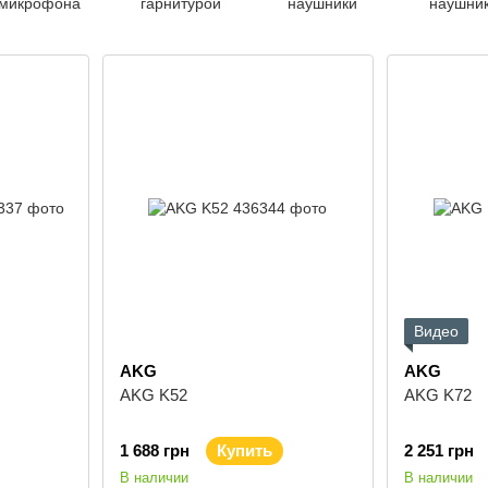
микрофона
гарнитурой
наушники
наушни
Видео
AKG
AKG
AKG K52
AKG K72
1 688 грн
Купить
2 251 грн
В наличии
В наличии