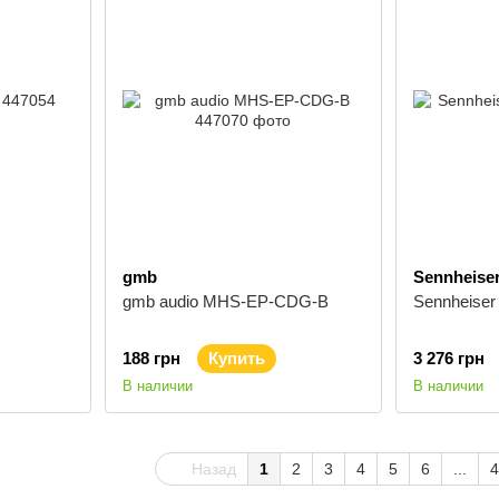
gmb
Sennheise
gmb audio MHS-EP-CDG-B
Sennheiser
188 грн
Купить
3 276 грн
В наличии
В наличии
Назад
1
2
3
4
5
6
...
4