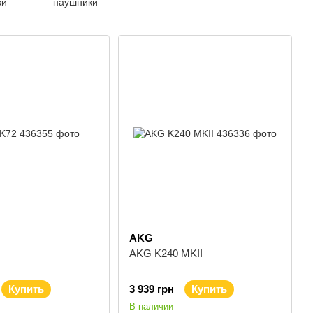
ки
наушники
AKG
AKG K240 MKII
Купить
3 939 грн
Купить
В наличии