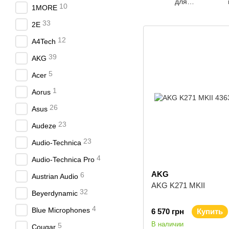
для
10
1MORE
наушников
33
2E
12
A4Tech
39
AKG
5
Acer
1
Aorus
26
Asus
23
Audeze
23
Audio-Technica
4
Audio-Technica Pro
AKG
6
Austrian Audio
AKG K271 MKII
32
Beyerdynamic
4
Blue Microphones
6 570 грн
Купить
В наличии
5
Cougar