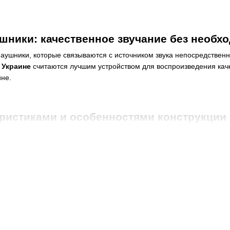
ники: качественное звучание без необх
аушники, которые связываются с источником звука непосредственн
 Украине
считаются лучшим устройством для воспроизведения каче
ине.
ристиками и особенностями конструкции
о магазина?
стройств достаточно прост. Они получают звуковой контент с источ
 влияют какие-либо помехи. Классические проводные наушники в Ки
 Ведь по сравнению с более независимыми и эффектными
беспро
одных наушников
ется проверенным качеством и простой конструкцией. Это во многи
дно и по ряду других причин: