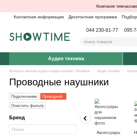
Перейти к основному контенту
Компанія тимчасово
Контактная информация
Дисктонтная программа
Подбор 
044 230-81-77
095 7
Аудио техника
Интернет-магазин аудио и видеотехники | Showtime
Аудио техника
Науш
Проводные наушники
Подключение:
Проводной
Очистить фильтр
Бренд
Аксессуары
Н