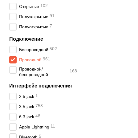
102
Отличный баланс цены
Открытые
устройствах.
91
Полузакрытые
Чистый звук. Это од
7
Полуоткрытые
уступают.
Удобство эксплуатац
Подключение
работы.
502
Беспроводной
Отсутствие необходи
961
Проводной
к источнику звука.
Проводной/
Стабильность. Прово
168
беспроводной
работоспособности из
Интерфейс подключения
Компактность и эрго
дышащих гипоаллерг
1
2.5 jack
Наш ассортимент та
753
3.5 jack
В нашем интернет-магаз
48
6.3 jack
высококачественные устр
11
устройств в нашем магаз
Apple Lightning
Торговая марка. У на
5
Bluetooth