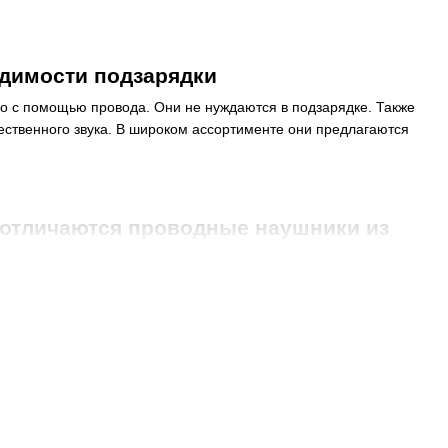
одимости подзарядки
о с помощью провода. Они не нуждаются в подзарядке. Также
ственного звука. В широком ассортименте они предлагаются
 отличаются проводные наушники из
ника звука через провод. Поэтому на качество трансляции
еве и других городах Украины в последнее время становятся
водными
аналогами у таких устройств есть множество
х случаях выигрышные характеристики. Кроме того, купить