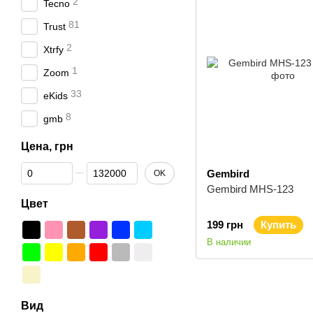
2
Tecno
81
Trust
2
Xtrfy
1
Zoom
33
eKids
8
gmb
Цена, грн
От Цена, грн
До Цена, грн
Gembird
OK
Gembird MHS-123
Цвет
199 грн
Купить
В наличии
Вид