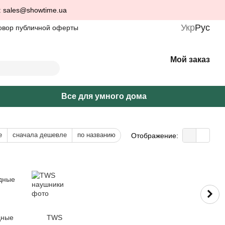
: sales@showtime.ua
Укр
Рус
овор публичной оферты
Мой заказ
Все для умного дома
е
сначала дешевле
по названию
Отображение:
дные
TWS