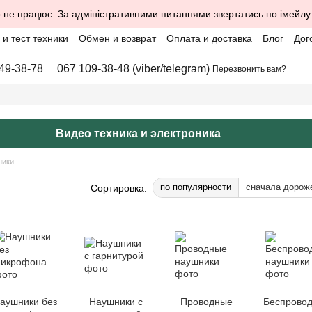
 не працює. За адміністративними питаннями звертатись по імейлу
и тест техники
Обмен и возврат
Оплата и доставка
Блог
Дог
49-38-78
067 109-38-48 (viber/telegram)
Перезвонить вам?
Видео техника и электроника
ники
по популярности
сначала дорож
Сортировка:
аушники без
Наушники с
Проводные
Беспрово