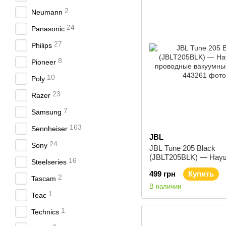
2
Neumann
24
Panasonic
27
Philips
8
Pioneer
10
Poly
23
Razer
7
Samsung
163
Sennheiser
JBL
24
Sony
JBL Tune 205 Black
(JBLT205BLK) — Нау
16
Steelseries
проводные вакуумные
499 грн
Купить
2
Tascam
В наличии
1
Teac
1
Technics