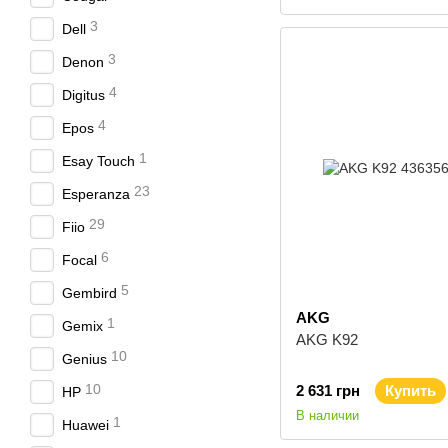
3
Dell
3
Denon
4
Digitus
4
Epos
1
Esay Touch
23
Esperanza
29
Fiio
6
Focal
5
Gembird
AKG
1
Gemix
AKG K92
10
Genius
10
2 631 грн
Купить
HP
В наличии
1
Huawei