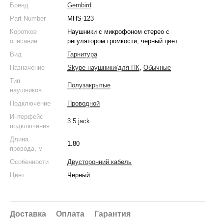
Бренд
Gembird
Part-Number
MHS-123
Короткое
Наушники с микрофоном стерео с
описание
регулятором громкости, черный цвет
Вид
Гарнитура
Назначение
Skype-наушники/для ПК
,
Обычные
Тип
Полузакрытые
наушников
Подключение
Проводной
Интерфейс
3.5 jack
подключения
Длина
1.80
провода, м
Особенности
Двусторонний кабель
Цвет
Черный
Доставка
Оплата
Гарантия