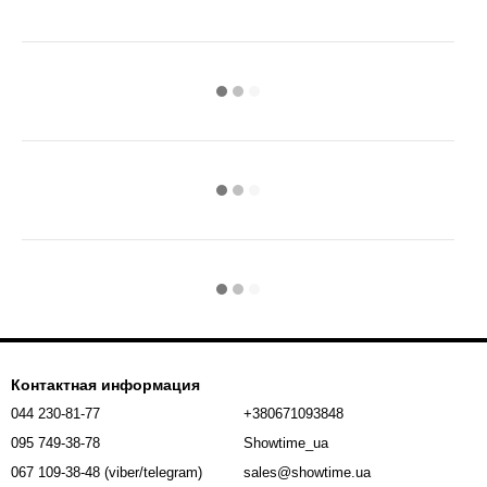
Контактная информация
044 230-81-77
+380671093848
095 749-38-78
Showtime_ua
067 109-38-48 (viber/telegram)
sales@showtime.ua