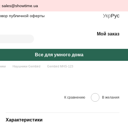
: sales@showtime.ua
Укр
Рус
овор публичной оферты
Мой заказ
Все для умного дома
ники
Наушники Gembird
Gembird MHS-123
К сравнению
В желания
Характеристики