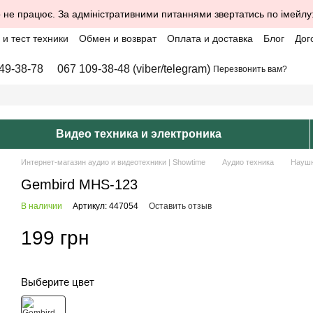
 не працює. За адміністративними питаннями звертатись по імейлу
и тест техники
Обмен и возврат
Оплата и доставка
Блог
Дог
49-38-78
067 109-38-48 (viber/telegram)
Перезвонить вам?
Видео техника и электроника
Интернет-магазин аудио и видеотехники | Showtime
Аудио техника
Науш
Gembird MHS-123
В наличии
Артикул: 447054
Оставить отзыв
199 грн
Выберите цвет