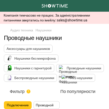
Компанія тимчасово не працює. За адміністративними
питаннями звертатись по імейлу: sales@showtime.ua
Аудио техника
Наушники
Проводные наушники
Аксессуары для наушников
Наушники без микрофона
Наушники с гарнитурой
Проводные наушники
Беспроводные наушники
TWS наушники
Фильтр
По популярности
1
Подключение
Проводной