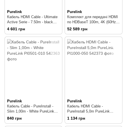
Purelink
Purelink
Кабель HDMI Cable - Ultimate
Комплект для передачі HDMI
Active Serie - 7.50m - black
по HDBaseT 100m, 4K (60Hz
PureLink ULS1000-075
4: 2: 0) PureLink PT-HDBT-1002
4 601 грн
52 589 грн
Purelink
Purelink
Кабель Cable - PureInstall -
Кабель HDMI Cable -
Slim 1,00m - White PureLink
PureInstall 5,0m PureLink
PI0501-010
PI1000-050
840 грн
1 134 грн