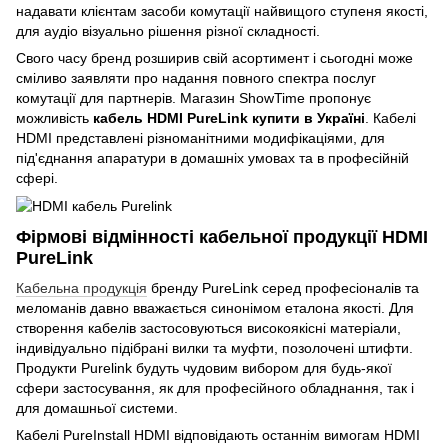
надавати клієнтам засоби комутації найвищого ступеня якості,
для аудіо візуально рішення різної складності.
Свого часу бренд розширив свій асортимент і сьогодні може
сміливо заявляти про надання повного спектра послуг
комутації для партнерів. Магазин ShowTime пропонує
можливість
кабель HDMI PureLink купити в Україні
. Кабелі
HDMI представлені різноманітними модифікаціями, для
під'єднання апаратури в домашніх умовах та в професійній
сфері.
Фірмові відмінності кабельної продукції HDMI
PureLink
Кабельна продукція
бренду PureLink серед професіоналів та
меломанів давно вважається синонімом еталона якості. Для
створення кабелів застосовуються високоякісні матеріали,
індивідуально підібрані вилки та муфти, позолочені штифти.
Продукти Purelink будуть чудовим вибором для будь-якої
сфери застосування, як для професійного обладнання, так і
для домашньої системи.
Кабелі PureInstall HDMI відповідають останнім вимогам HDMI