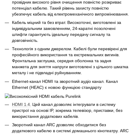
провідник високого рівня очищення повністю розкриває
потенціал кабелю. Такий рівень захисту повністю
убезпечує кабель від електромеханічного випромінювання.
Кабель міцний та без втрат. Високоточні, виготовлені за
індивідуальним замовленням, 24-каратні позолочені
штифти гарантують ідеальну передачу сигналу та
довговічність.
Технологія з одним джерелом. Кабелі були перевірені для
професійного використання та екстремальних вигинів.
Фронтальна заглушка, середня оболонка та задня
манжета для зняття напруги виготовлені з цільного шматка
металу і не підвладні руйнуванням.
Ethernet-канал HDMI та зворотний аудіо канал. Канал
Ethernet (HEAC) є новою функцією стандарту
HDMI 1.4.
Цей канал дозволяє інтегрувати в систему
пристрої на основі IP, зокрема телевізор, приставки, без
використання додаткових кабелів.
Зворотний канал ARC дозволяє обходитися без
додаткового кабелю в системі домашнього кінотеатру. ARC