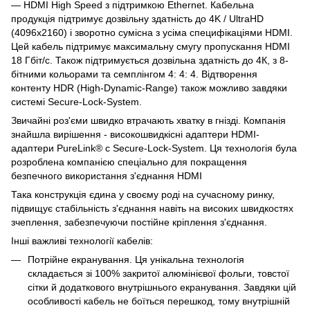
— HDMI High Speed з підтримкою Ethernet. Кабельна
продукція підтримує дозвільну здатність до 4K / UltraHD
(4096x2160) і зворотно сумісна з усіма специфікаціями HDMI.
Цей кабель підтримує максимальну смугу пропускання HDMI
18 Гбіт/с. Також підтримується дозвільна здатність до 4К, з 8-
бітними кольорами та семплінгом 4: 4: 4. Відтворення
контенту HDR (High-Dynamic-Range) також можливо завдяки
системі Secure-Lock-System.
Звичайні роз'єми швидко втрачають хватку в гнізді. Компанія
знайшла вирішення - високошвидкісні адаптери HDMI-
адаптери PureLink® с Secure-Lock-System. Ця технологія була
розроблена компанією спеціально для покращення
безпечного використання з'єднання HDMI
Така конструкція єдина у своєму роді на сучасному ринку,
підвищує стабільність з'єднання навіть на високих швидкостях
зчеплення, забезпечуючи постійне кріплення з'єднання.
Інші важливі технології кабелів:
Потрійне екранування. Ця унікальна технологія
складається зі 100% закритої алюмінієвої фольги, товстої
сітки й додаткового внутрішнього екранування. Завдяки цій
особливості кабель не боїться перешкод, тому внутрішній