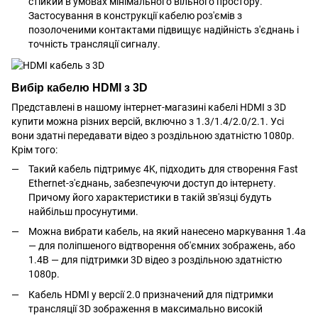
стійкий в умовах мінімального вільного простору.
Застосування в конструкції кабелю роз'ємів з
позолоченими контактами підвищує надійність з'єднань і
точність трансляції сигналу.
Вибір кабелю HDMI з 3D
Представлені в нашому інтернет-магазині кабелі HDMI з 3D
купити можна різних версій, включно з 1.3/1.4/2.0/2.1. Усі
вони здатні передавати відео з роздільною здатністю 1080p.
Крім того:
Такий кабель підтримує 4K, підходить для створення Fast
Ethernet-з'єднань, забезпечуючи доступ до інтернету.
Причому його характеристики в такій зв'язці будуть
найбільш просунутими.
Можна вибрати кабель, на який нанесено маркування 1.4a
— для поліпшеного відтворення об'ємних зображень, або
1.4B — для підтримки 3D відео з роздільною здатністю
1080p.
Кабель HDMI у версії 2.0 призначений для підтримки
трансляції 3D зображення в максимально високій