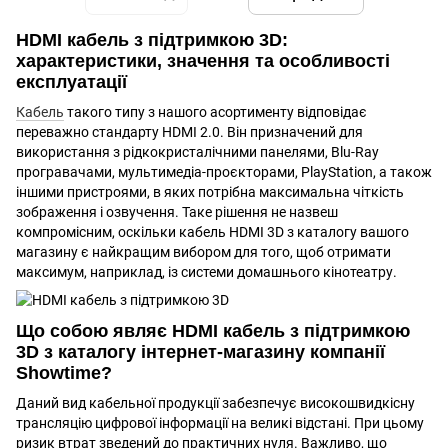
HDMI кабель з підтримкою 3D:
характеристики, значення та особливості
експлуатації
Кабель
такого типу з нашого асортименту відповідає
переважно стандарту HDMI 2.0. Він призначений для
використання з рідкокристалічними панелями, Blu-Ray
програвачами, мультимедіа-проєкторами, PlayStation, а також
іншими пристроями, в яких потрібна максимальна чіткість
зображення і озвучення. Таке рішення не назвеш
компромісним, оскільки кабель HDMI 3D з каталогу вашого
магазину є найкращим вибором для того, щоб отримати
максимум, наприклад, із системи домашнього кінотеатру.
Що собою являє HDMI кабель з підтримкою
3D з каталогу інтернет-магазину компанії
Showtime?
Даний вид кабельної продукції забезпечує високошвидкісну
трансляцію цифрової інформації на великі відстані. При цьому
ризик втрат зведений до практичних нуля. Важливо, що