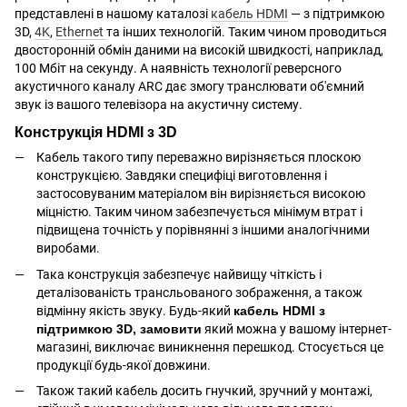
представлені в нашому каталозі
кабель HDMI
— з підтримкою
3D,
4K
,
Ethernet
та інших технологій. Таким чином проводиться
двосторонній обмін даними на високій швидкості, наприклад,
100 Мбіт на секунду. А наявність технології реверсного
акустичного каналу ARC дає змогу транслювати об'ємний
звук із вашого телевізора на акустичну систему.
Конструкція HDMI з 3D
Кабель такого типу переважно вирізняється плоскою
конструкцією. Завдяки специфіці виготовлення і
застосовуваним матеріалом він вирізняється високою
міцністю. Таким чином забезпечується мінімум втрат і
підвищена точність у порівнянні з іншими аналогічними
виробами.
Така конструкція забезпечує найвищу чіткість і
деталізованість трансльованого зображення, а також
відмінну якість звуку. Будь-який
кабель HDMI з
підтримкою 3D, замовити
який можна у вашому інтернет-
магазині, виключає виникнення перешкод. Стосується це
продукції будь-якої довжини.
Також такий кабель досить гнучкий, зручний у монтажі,