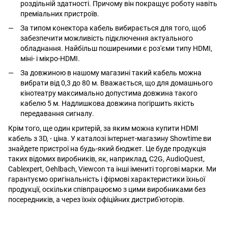
роздільній здатності. Причому він покращує роботу навіть
преміальних пристроїв.
За типом конектора кабель вибирається для того, щоб
забезпечити можливість підключення актуального
обладнання. Найбільш поширеними є роз'єми типу HDMI,
міні- і мікро-HDMI.
За довжиною в нашому магазині такий кабель можна
вибрати від 0,3 до 80 м. Вважається, що для домашнього
кінотеатру максимально допустима довжина такого
кабелю 5 м. Надлишкова довжина погіршить якість
передавання сигналу.
Крім того, ще один критерій, за яким можна купити HDMI
кабель з 3D, - ціна. У каталозі інтернет-магазину Showtime ви
знайдете пристрої на будь-який бюджет. Це буде продукція
таких відомих виробників, як, наприклад, C2G, AudioQuest,
Cablexpert, Oehlbach, Viewcon та інші імениті торгові марки. Ми
гарантуємо оригінальність і фірмові характеристики їхньої
продукції, оскільки співпрацюємо з цими виробниками без
посередників, а через їхніх офіційних дистриб'юторів.