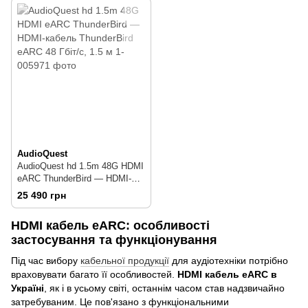
AudioQuest
AudioQuest hd 1.5m 48G HDMI
eARC ThunderBird — HDMI-
кабель ThunderBird eARC 48
25 490 грн
Гбіт/с, 1.5 м
HDMI кабель eARC: особливості
застосування та функціонування
Під час вибору
кабельної продукції
для аудіотехніки потрібно
враховувати багато її особливостей.
HDMI кабель eARC в
Україні
, як і в усьому світі, останнім часом став надзвичайно
затребуваним. Це пов'язано з функціональними