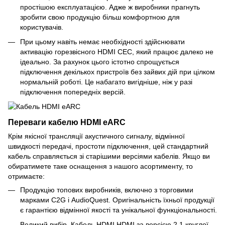
простішою експлуатацією. Адже ж виробники прагнуть
зробити свою продукцію більш комфортною для
користувачів.
При цьому навіть немає необхідності здійснювати
активацію горезвісного HDMI СЕС, який працює далеко не
ідеально. За рахунок цього істотно спрощується
підключення декількох пристроїв без зайвих дій при цілком
нормальній роботі. Це набагато вигідніше, ніж у разі
підключення попередніх версій.
Переваги кабелю HDMI eARC
Крім якісної трансляції акустичного сигналу, відмінної
швидкості передачі, простоти підключення, цей стандартний
кабель справляється зі старішими версіями кабелів. Якщо ви
обиратимете таке оснащення з нашого асортименту, то
отримаєте:
Продукцію топових виробників, включно з торговими
марками C2G і AudioQuest. Оригінальність їхньої продукції
є гарантією відмінної якості та унікальної функціональності.
Великий вибір. Кабель HDMI HDMI за версією 2.1 круглої