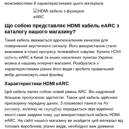
можливостями й характеристиками цього матеріалу.
Що собою представляє HDMI кабель eARC з
каталогу нашого магазину?
Такий кабель вважається вдосконаленим каналом для
повернення акустичного сигналу. Його використання стало
важливим в плані прогресу телевізійної озвучки. Купити
HDMI
кабель
eARC в Києві та інших населених пунктах України
можна в нашому інтернет-магазині. Розібратися з
характеристиками різних його видів і зробити правильний
вибір допоможуть наші фахівці.
Характеристики HDMI eARC
Цей кабель являє собою новий рівень ARC. Він наділений
більшою пропускною здатністю. Також цей кабель здійснює
прискорену передачу даних. З плазмової панелі на
AV
ресивер
, колонку чи
саундбар
передається звук відмінної
якості саме завдяки тому, що використовується кабель HDMI
eARC. На сайті нашого магазину ви знайдете цей матеріал від
топових виробників, різних видів, необхідної вам довжини.