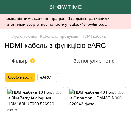
Компанія тимчасово не працює. За адміністративними
питаннями звертатись по імейлу: sales@showtime.ua
Аудіо техніка
Кабельна продукція
HDMI кабель
HDMI кабель з функцією eARC
Фільтр
За популярністю
1
Особливості
eARC