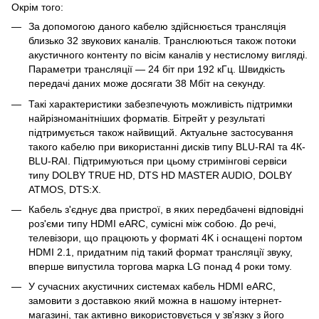
Окрім того:
За допомогою даного кабелю здійснюється трансляція
близько 32 звукових каналів. Транслюються також потоки
акустичного контенту по вісім каналів у нестислому вигляді.
Параметри трансляції — 24 біт при 192 кГц. Швидкість
передачі даних може досягати 38 Мбіт на секунду.
Такі характеристики забезпечують можливість підтримки
найрізноманітніших форматів. Бітрейт у результаті
підтримується також найвищий. Актуальне застосування
такого кабелю при використанні дисків типу BLU-RAI та 4К-
BLU-RAI. Підтримуються при цьому стримінгові сервіси
типу DOLBY TRUE HD, DTS HD MASTER AUDIO, DOLBY
ATMOS, DTS:X.
Кабель з'єднує два пристрої, в яких передбачені відповідні
роз'єми типу HDMI eARC, сумісні між собою. До речі,
телевізори, що працюють у форматі 4K і оснащені портом
HDMI 2.1, придатним під такий формат трансляції звуку,
вперше випустила торгова марка LG понад 4 роки тому.
У сучасних акустичних системах кабель HDMI eARC,
замовити з доставкою який можна в нашому інтернет-
магазині, так активно використовується у зв'язку з його