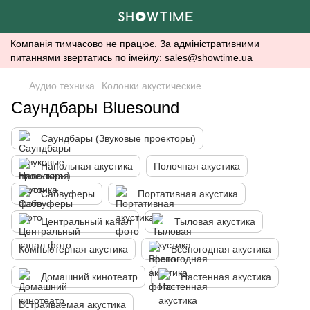
Компанія тимчасово не працює. За адміністративними
питаннями звертатись по імейлу: sales@showtime.ua
Аудио техника
Колонки акустические
Саундбары Bluesound
Саундбары (Звуковые проекторы)
Напольная акустика
Полочная акустика
Сабвуферы
Портативная акустика
Центральный канал
Тыловая акустика
Компьютерная акустика
Всепогодная акустика
Домашний кинотеатр
Настенная акустика
Встраиваемая акустика