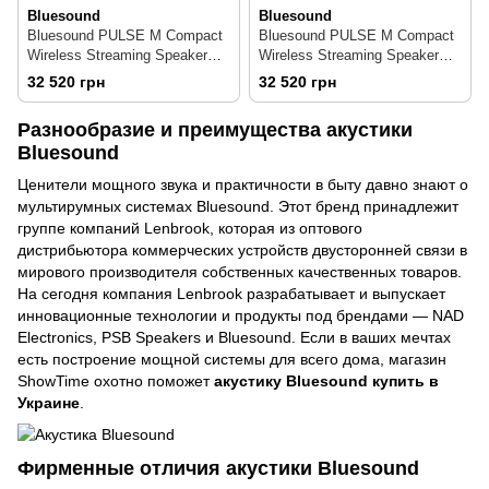
Bluesound
Bluesound
Bluesound PULSE M Compact
Bluesound PULSE M Compact
Wireless Streaming Speaker
Wireless Streaming Speaker
White — Беспроводная
Black — Беспроводная
32 520 грн
32 520 грн
мультирум колонка, 80 Вт,
мультирум колонка, 80 Вт,
MQA, белая
MQA, черная
Разнообразие и преимущества акустики
Bluesound
Ценители мощного звука и практичности в быту давно знают о
мультирумных системах Bluesound. Этот бренд принадлежит
группе компаний Lenbrook, которая из оптового
дистрибьютора коммерческих устройств двусторонней связи в
мирового производителя собственных качественных товаров.
На сегодня компания Lenbrook разрабатывает и выпускает
инновационные технологии и продукты под брендами — NAD
Electronics, PSB Speakers и Bluesound. Если в ваших мечтах
есть построение мощной системы для всего дома, магазин
ShowTime охотно поможет
акустику Bluesound купить в
Украине
.
Фирменные отличия акустики Bluesound