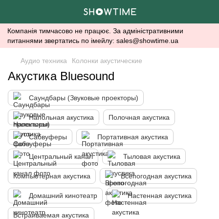
Компанія тимчасово не працює. За адміністративними
питаннями звертатись по імейлу: sales@showtime.ua
Аудио техника
Колонки акустические
Акустика Bluesound
Саундбары (Звуковые проекторы)
Напольная акустика
Полочная акустика
Сабвуферы
Портативная акустика
Центральный канал
Тыловая акустика
Компьютерная акустика
Всепогодная акустика
Домашний кинотеатр
Настенная акустика
Встраиваемая акустика