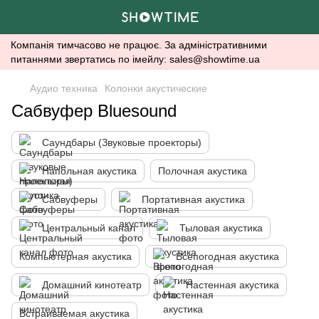
Компанія тимчасово не працює. За адміністративними
питаннями звертатись по імейлу: sales@showtime.ua
Аудио техника
Колонки акустические
Сабвуфер Bluesound
Саундбары (Звуковые проекторы)
Напольная акустика
Полочная акустика
Сабвуферы
Портативная акустика
Центральный канал
Тыловая акустика
Компьютерная акустика
Всепогодная акустика
Домашний кинотеатр
Настенная акустика
Встраиваемая акустика