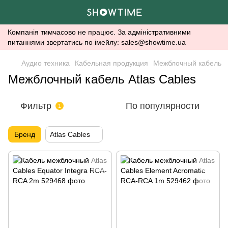
Компанія тимчасово не працює. За адміністративними
питаннями звертатись по імейлу: sales@showtime.ua
Аудио техника
Кабельная продукция
Межблочный кабель
Межблочный кабель Atlas Cables
Фильтр
По популярности
1
Бренд
Atlas Cables