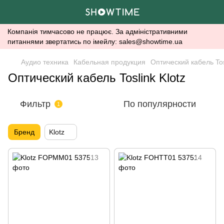
Компанія тимчасово не працює. За адміністративними
питаннями звертатись по імейлу: sales@showtime.ua
Аудио техника
Кабельная продукция
Оптический кабель Tos
Оптический кабель Toslink Klotz
Фильтр
По популярности
1
Бренд
Klotz