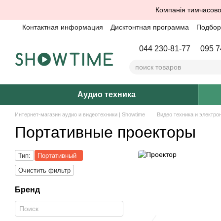
Перейти к основному контенту
Компанія тимчасово
Контактная информация
Дисктонтная программа
Подбор 
044 230-81-77
095 7
Аудио техника
Интернет-магазин аудио и видеотехники | Showtime
Видео техника и электро
Портативные проекторы
Тип:
Портативный
Очистить фильтр
Бренд