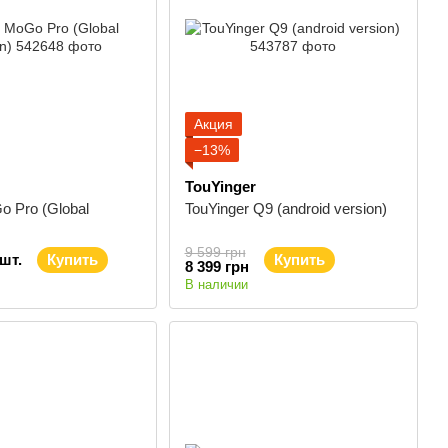
Акция
−13%
TouYinger
 Pro (Global
TouYinger Q9 (android version)
9 599 грн
/шт.
Купить
Купить
8 399 грн
В наличии