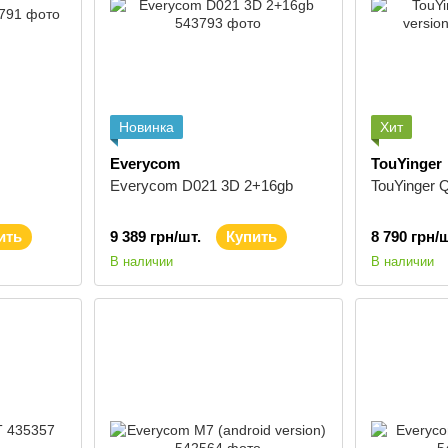
Новинка
Хит
Everycom
TouYinger
Everycom D021 3D 2+16gb
TouYinger Q
ить
9 389 грн/шт.
Купить
8 790 грн/ш
В наличии
В наличии