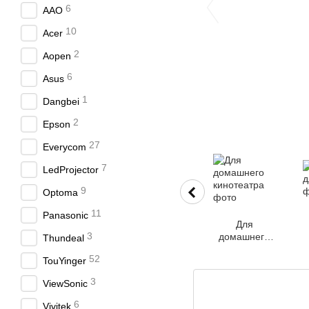
6
AAO
10
Acer
2
Aopen
6
Asus
1
Dangbei
2
Epson
27
Everycom
7
LedProjector
9
Optoma
11
Panasonic
Для
3
домашнего
Thundeal
кинотеатра
52
TouYinger
3
ViewSonic
6
Vivitek