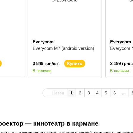
Everycom
Everycom
Everycom M7 (android version)
Everycom M
3 849 грн/шт.
Купить
2 199 грн/ш
В наличии
В наличии
Назад
1
2
3
4
5
6
...
оектор — кинотеатр в кармане
ильмы в загородном доме, в гостях у друзей, устраивать презент