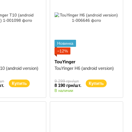
Новинка
−12%
TouYinger
10 (android version)
TouYinger H6 (android version)
шт.
9 299 грн/шт.
Купить
Купить
т.
8 190 грн/шт.
В наличии