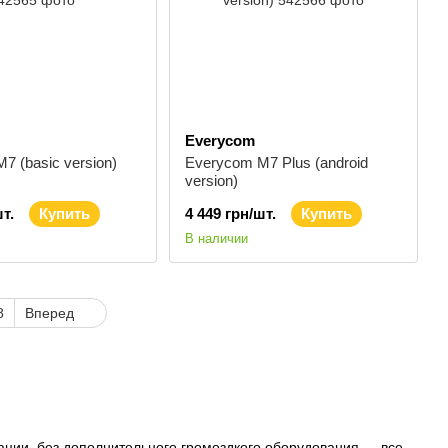
Everycom
7 (basic version)
Everycom M7 Plus (android
version)
т.
Купить
4 449 грн/шт.
Купить
В наличии
8
Вперед
ации, без дополнительного громоздкого оборудования — все