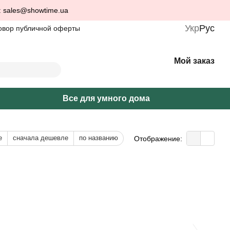
: sales@showtime.ua
Укр
Рус
овор публичной оферты
Мой заказ
Все для умного дома
е
сначала дешевле
по названию
Отображение: