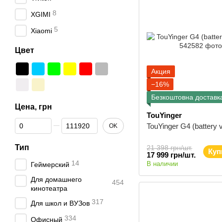
8
XGIMI
5
Xiaomi
Цвет
Акция
−16%
Безкоштовна доставк
Цена, грн
TouYinger
От Цена, грн
До Цена, грн
TouYinger G4 (battery 
OK
Тип
21 398 грн/шт.
Куп
17 999 грн/шт.
14
В наличии
Геймерский
Для домашнего
454
кинотеатра
317
Для школ и ВУЗов
334
Офисный