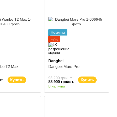
Новинка
−7%
Dangbei
nbo T2 Max
Dangbei Mars Pro
95 200 грн/шт.
т.
Купить
Купить
88 900 грн/шт.
В наличии