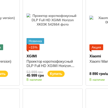
Новинка
а
−15%
Акция
XGIMI
Xiaomi
version)
Проектор короткофокусный
Xiaomi Wa
DLP Full HD XGIMI Horizon
XK03K
53 999 грн
ить
Купить
8 890 грн/ш
45 999 грн
В наличии
В наличии