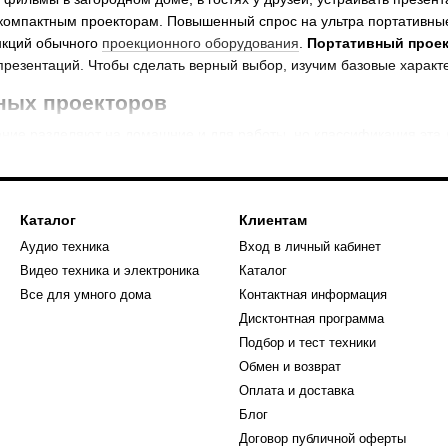
 компактным проекторам. Повышенный спрос на ультра портативн
нкций обычного
проекционного оборудования
.
Портативный проек
резентаций. Чтобы сделать верный выбор, изучим базовые характ
ных проекторов
ние разделяют на домашние и для работы, но классификация эта 
асширенной функциональностью, которая позволяет использовать 
Каталог
Клиентам
Аудио техника
Вход в личный кабинет
Видео техника и электроника
Каталог
Все для умного дома
Контактная информация
Дисктонтная программа
Подбор и тест техники
Обмен и возврат
Оплата и доставка
Блог
Договор публичной оферты