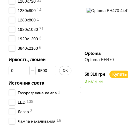
33
1280x720
14
1280x800
1
1280х800
71
1920x1080
3
1920x1200
6
3840x2160
Optoma
Яркость, люмен
Optoma EH470
От Яркость, люмен
До Яркость, люмен
OK
58 310 грн
Купить
В наличии
Источник света
1
Газорозрядна лампа
139
LED
3
Лазер
16
Лампа накаливания