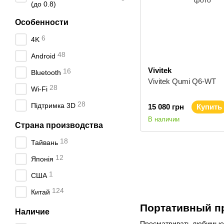
(до 0.8)
Особенности
6
4K
48
Android
Vivitek
16
Bluetooth
Vivitek Qumi Q6-WT
28
Wi-Fi
28
Підтримка 3D
15 080 грн
Купить
В наличии
Страна производства
18
Тайвань
12
Японія
1
США
124
Китай
Портативный пр
Наличие
Просматривать любимые ф