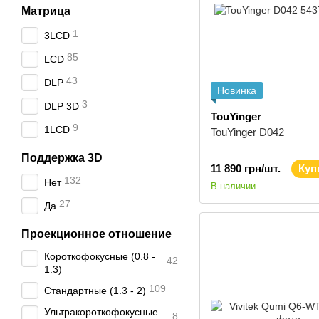
Матрица
1
3LCD
85
LCD
43
DLP
Новинка
3
DLP 3D
TouYinger
9
1LCD
TouYinger D042
Поддержка 3D
11 890 грн/шт.
Куп
132
Нет
В наличии
27
Да
Проекционное отношение
Короткофокусные (0.8 -
42
1.3)
109
Стандартные (1.3 - 2)
Ультракороткофокусные
8