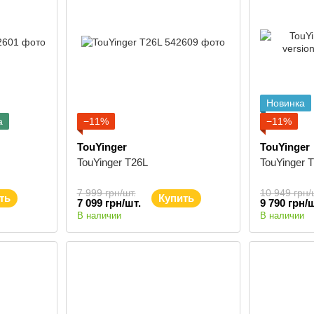
Новинка
а
−11%
−11%
TouYinger
TouYinger
TouYinger T26L
TouYinger T
7 999 грн/шт.
10 949 грн/
ть
Купить
7 099 грн/шт.
9 790 грн/ш
В наличии
В наличии