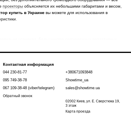
ые
проекторы
объясняется их небольшими габаритами и весом,
тор купить в Украине
вы можете для использования в
еристики.
довольно условная. Большинство современных портативных
одну модель и для развлечений, и для работы.
Контактная информация
044 230-81-77
+380671093848
095 749-38-78
Showtime_ua
067 109-38-48 (viber/telegram)
sales@showtime.ua
Обратный звонок
02002 Киев, ул. Е. Сверстюка 19,
3 этаж
Карта проезда