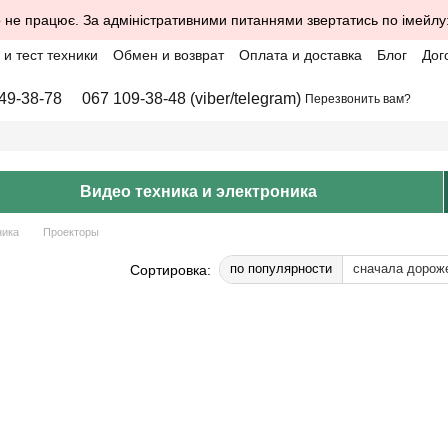
 не працює. За адміністративними питаннями звертатись по імейлу
и тест техники
Обмен и возврат
Оплата и доставка
Блог
Дог
49-38-78
067 109-38-48 (viber/telegram)
Перезвонить вам?
Видео техника и электроника
ника
Проекторы
по популярности
сначала дорож
Сортировка: