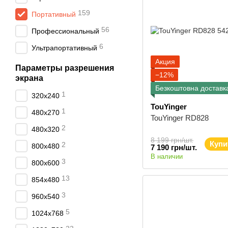
159
Портативный
56
Профессиональный
6
Ультрапортативный
Акция
Параметры разрешения
−12%
экрана
Безкоштовна доставк
1
320x240
TouYinger
1
480x270
TouYinger RD828
2
480x320
8 199 грн/шт.
Купи
2
800x480
7 190 грн/шт.
В наличии
3
800x600
13
854x480
3
960x540
5
1024x768