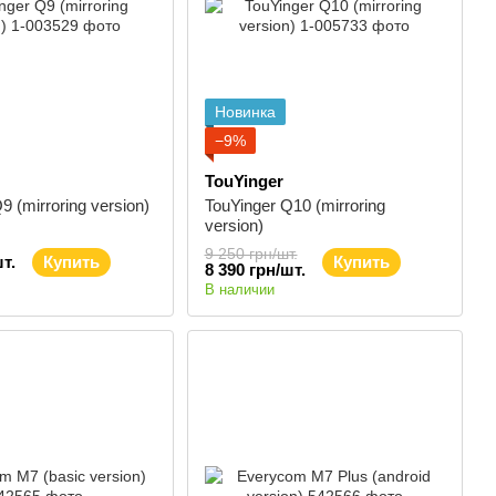
Новинка
−9%
TouYinger
9 (mirroring version)
TouYinger Q10 (mirroring
version)
9 250 грн/шт.
т.
Купить
Купить
8 390 грн/шт.
В наличии