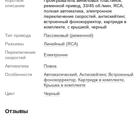
Короткое
Проигрыватель виниловых пластинок,
описание
ременной привод, 33/45 об./мин, RCA,
полная автоматика, электронное
переключение скоростей, антискейтинг,
встроенный фонокорректор, картридж в
комплекте, с крышкой, черный
Тип привода
Пассиковый (ременной)
Разъемы
Линейный (RCA)
Переключение
Електронне
скоростей
Автоматика
Повна
Особенности
Автоматический
,
Антискейтинг
,
Встроенный
фонокорректор
,
Картридж в комплекте
,
Крышка в комплекте
Цвет
Черный
Отзывы