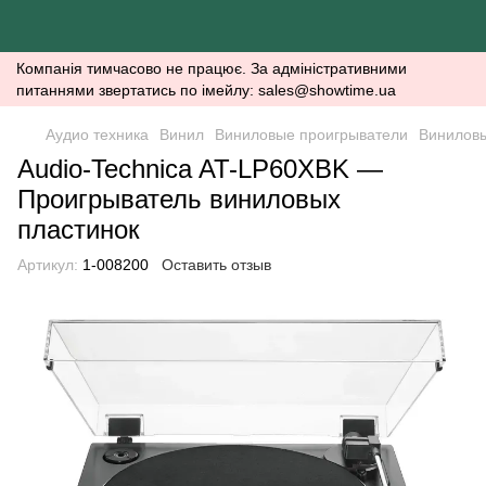
Компанія тимчасово не працює. За адміністративними
питаннями звертатись по імейлу: sales@showtime.ua
Аудио техника
Винил
Виниловые проигрыватели
Виниловы
Audio-Technica AT-LP60XBK —
Проигрыватель виниловых
пластинок
Артикул:
1-008200
Оставить отзыв