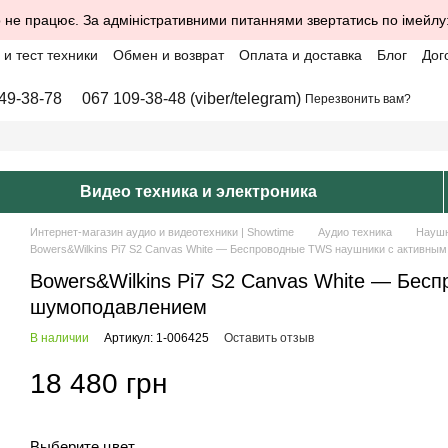
 не працює. За адміністративними питаннями звертатись по імейлу
и тест техники
Обмен и возврат
Оплата и доставка
Блог
Дог
49-38-78
067 109-38-48 (viber/telegram)
Перезвонить вам?
Видео техника и электроника
Интернет-магазин аудио и видеотехники | Showtime
Аудио техника
Науш
Bowers&Wilkins Pi7 S2 Canvas White — Беспроводные TWS наушники с активн
Bowers&Wilkins Pi7 S2 Canvas White — Бес
шумоподавлением
В наличии
Артикул: 1-006425
Оставить отзыв
18 480 грн
Выберите цвет