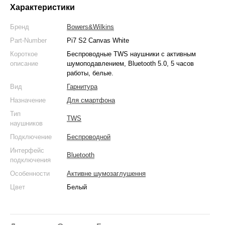
Характеристики
Бренд
Bowers&Wilkins
Part-Number
Pi7 S2 Canvas White
Короткое
Беспроводные TWS наушники с активным
описание
шумоподавлением, Bluetooth 5.0, 5 часов
работы, белые.
Вид
Гарнитура
Назначение
Для смартфона
Тип
TWS
наушников
Подключение
Беспроводной
Интерфейс
Bluetooth
подключения
Особенности
Активне шумозаглушення
Цвет
Белый