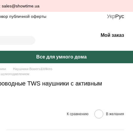
: sales@showtime.ua
Укр
Рус
овор публичной оферты
Мой заказ
Все для умного дома
ники
Наушники Bowers&Wilkins
ым шумоподавлением
проводные TWS наушники с активным
К сравнению
В желания