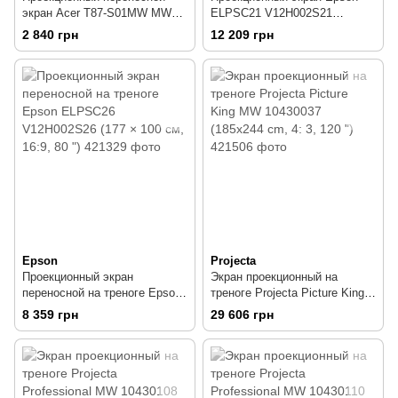
экран Acer T87-S01MW MW
ELPSC21 V12H002S21
MC.JBG11.00F (174x130 см,
(183x107 см, 16:9, 80 ")
2 840 грн
12 209 грн
16:10, 87 ")
Epson
Projecta
Проекционный экран
Экран проекционный на
переносной на треноге Epson
треноге Projecta Picture King
ELPSC26 V12H002S26 (177 ×
MW 10430037 (185x244 cm, 4:
8 359 грн
29 606 грн
100 см, 16:9, 80 ")
3, 120 ")