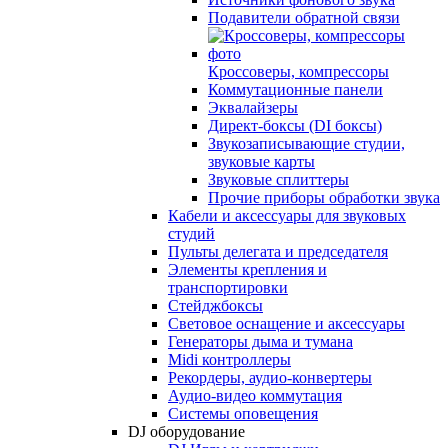
Подавители обратной связи
Кроссоверы, компрессоры
Коммутационные панели
Эквалайзеры
Директ-боксы (DI боксы)
Звукозаписывающие студии,
звуковые карты
Звуковые сплиттеры
Прочие приборы обработки звука
Кабели и аксессуары для звуковых
студий
Пульты делегата и председателя
Элементы крепления и
транспортировки
Стейджбоксы
Световое оснащение и аксессуары
Генераторы дыма и тумана
Midi контроллеры
Рекордеры, аудио-конвертеры
Аудио-видео коммутация
Системы оповещения
DJ оборудование