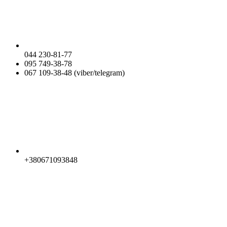
044 230-81-77
095 749-38-78
067 109-38-48 (viber/telegram)
+380671093848