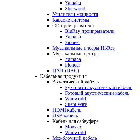
Yamaha
Sherwood
Усилители мощности
Караоке системы
CD проигрыватели
BluRay проигрыватели
Yamaha
Pioneer
Музыкальные плееры Hi-Res
Музыкальные центры
Yamaha
Pioneer
ЦАП (DAC)
Кабельная продукция
Акустический кабель
Бухтовый акустический кабель
Готовый акустический кабель
Wireworld
Silent Wire
HDMI кабель
USB кабель
Кабель для сабвуфера
Monster
Wireworld
Межблочный кабель