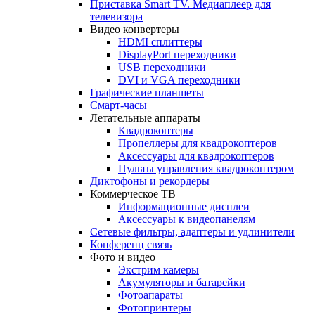
Приставка Smart TV. Медиаплеер для
телевизора
Видео конвертеры
HDMI сплиттеры
DisplayPort переходники
USB переходники
DVI и VGA переходники
Графические планшеты
Смарт-часы
Летательные аппараты
Квадрокоптеры
Пропеллеры для квадрокоптеров
Аксессуары для квадрокоптеров
Пульты управления квадрокоптером
Диктофоны и рекордеры
Коммерческое ТВ
Информационные дисплеи
Аксессуары к видеопанелям
Сетевые фильтры, адаптеры и удлинители
Конференц связь
Фото и видео
Экстрим камеры
Акумуляторы и батарейки
Фотоапараты
Фотопринтеры