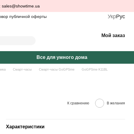
: sales@showtime.ua
Укр
Рус
овор публичной оферты
Мой заказ
Все для умного дома
ника
Смарт-часы
Смарт-часы GoGPSme
GoGPSme K11BL
К сравнению
В желания
Характеристики