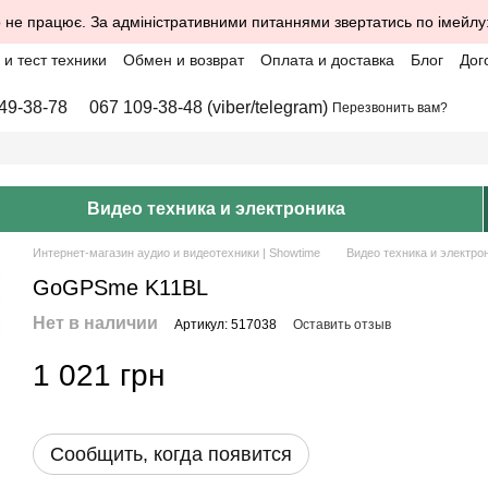
 не працює. За адміністративними питаннями звертатись по імейлу
и тест техники
Обмен и возврат
Оплата и доставка
Блог
Дог
49-38-78
067 109-38-48 (viber/telegram)
Перезвонить вам?
Видео техника и электроника
Интернет-магазин аудио и видеотехники | Showtime
Видео техника и электро
GoGPSme K11BL
Нет в наличии
Артикул: 517038
Оставить отзыв
1 021 грн
Сообщить, когда появится